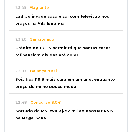
23:45
Flagrante
Ladrão invade casa e sai com televisão nos
braços na Vila Ipiranga
23:26
Sancionado
Crédito do FGTS permitirá que santas casas
refinanciem dívidas até 2030
23:07
Balança rural
Soja fica R$ 3 mais cara em um ano, enquanto
preço do milho pouco muda
22:48
Concurso 3.041
Sortudo de MS leva R$ 52 mil ao apostar R$ 5
na Mega-Sena