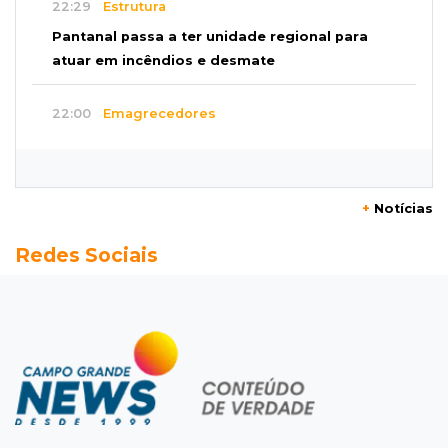
22:29
Estrutura
Pantanal passa a ter unidade regional para
atuar em incêndios e desmate
22:00
Emagrecedores
MS lidera procura digital por canetas
paraguaias sem registro
+
Notícias
21:41
Nova Alvorada do Sul
Redes Sociais
Granizo danifica telhados e plantações
durante temporal no interior
21:22
Agregado
Inter perde para o Corinthians mas avança às
quartas da Copa do Brasil
21:03
Futebol