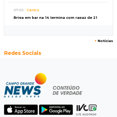
07:03
Centro
Briga em bar na 14 termina com rapaz de 21
anos morto a facada
07:01
Editorial
+
Notícias
Planos de Riedel e Fábio multiplicam
Redes Sociais
promessas, mas deixam a conta para depois
07:00
Agendão
Domingo é dia de Festival do Sobá e feiras em
homenagem aos pais
SÁBADO, 08 DE AGOSTO
22:04
Resumão
Fluminense segura Botafogo no clássico e
Coritiba bate a Chapecoense