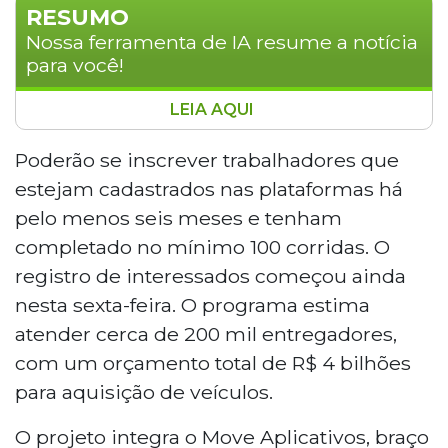
RESUMO
Nossa ferramenta de IA resume a notícia
para você!
LEIA AQUI
O governo federal lançou nesta sexta-feira (12)
uma linha de crédito para entregadores de
Poderão se inscrever trabalhadores que
aplicativo, com juros de 12,5% ao ano, voltada à
estejam cadastrados nas plataformas há
aquisição de bicicletas elétricas, motos e
pelo menos seis meses e tenham
ciclomotores. O programa, parte do Move
completado no mínimo 100 corridas. O
Aplicativos, prevê atender 200 mil
registro de interessados começou ainda
trabalhadores com orçamento de R$ 4 bilhões.
Para se inscrever, o entregador deve estar
nesta sexta-feira. O programa estima
cadastrado na plataforma há pelo menos seis
atender cerca de 200 mil entregadores,
meses e ter completado 100 corridas.
com um orçamento total de R$ 4 bilhões
para aquisição de veículos.
O projeto integra o Move Aplicativos, braço