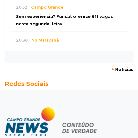
20:52
Campo Grande
Sem experiência? Funsat oferece 611 vagas
nesta segunda-feira
20:30
No Maracanã
Flamengo vence Vitória por 2 a 0 e encurta
distância para o líder
+
Notícias
20:13
Empregos
Redes Sociais
Seleções em MS têm salários de até R$ 8,2 mil;
veja oportunidades
19:50
Jardim Itatiaia
Vigia é amarrado durante roubo de carro e
dois caminhões em pátio