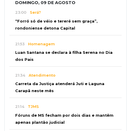
DOMINGO, 09 DE AGOSTO
23:00
Será?
“Forró só de véio e tereré sem graça”,
rondoniense detona Capital
21:53
Homenagem
Luan Santana se declara à filha Serena no Dia
dos Pais
21:34
Atendimento
Carreta da Justiça atenderá Juti e Laguna
Carapã neste mês
21:14
TJMS
Fóruns de MS fecham por dois dias e mantêm
apenas plantão judicial