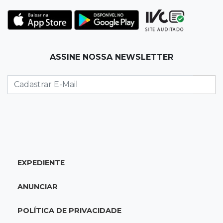
19:35
Bragança Paulista
Corinthians vence Bragantino por 2 a 0 e sobe
para 7º no Brasileirão
19:12
Na Vila Belmiro
ASSINE NOSSA NEWSLETTER
Athletico vence Santos por 2 a 0 e mantém 3º
lugar no Brasileirão
18:51
Oportunidades
UEMS está com seleções para professores
com salários de até R$ 10,2 mil
EXPEDIENTE
18:33
Em 2022
Homem que ajudou a sequestrar bebê matou
ANUNCIAR
adolescente atropelada no Amazonas
POLÍTICA DE PRIVACIDADE
18:15
Nubank Parque