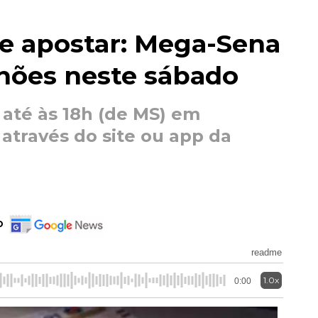
e apostar: Mega-Sena
lhões neste sábado
 até às 18h (de MS) em
 através do site ou app da
o
readme
1.0x
0:00