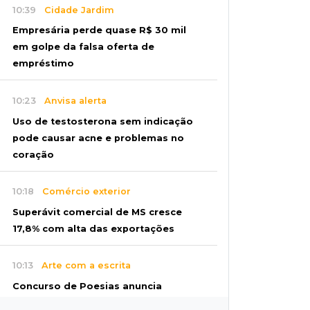
10:39
Cidade Jardim
Empresária perde quase R$ 30 mil
em golpe da falsa oferta de
empréstimo
10:23
Anvisa alerta
Uso de testosterona sem indicação
pode causar acne e problemas no
coração
10:18
Comércio exterior
Superávit comercial de MS cresce
17,8% com alta das exportações
10:13
Arte com a escrita
Concurso de Poesias anuncia
vencedores e premiará os melhores