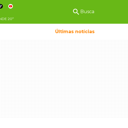
search
Busca
NDE
20º
Últimas notícias