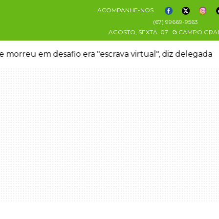
ACOMPANHE-NOS
(67) 99669-9563
AGOSTO, SEXTA
07
CAMPO GRA
 morreu em desafio era "escrava virtual", diz delegada