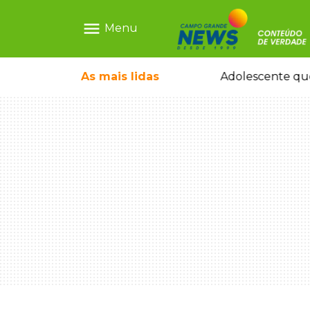
menu
Menu
icleta em caminhão estacionado
As mais
lidas
Adolescente que