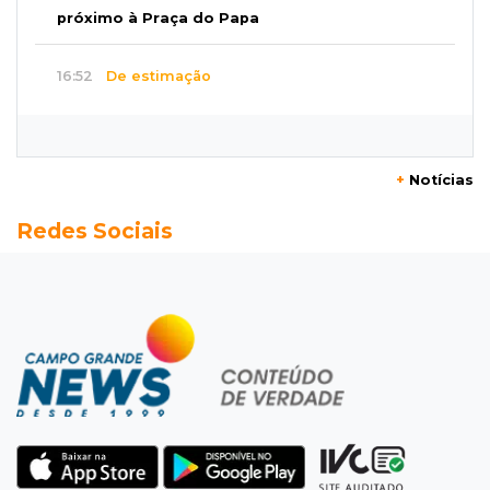
próximo à Praça do Papa
16:52
De estimação
Pet shop é recorrente na venda de cães "fake"
e até de animais doentes
+
Notícias
16:47
Adoção especial
Redes Sociais
Cachorrinho que perdeu um olho espera por
novo lar no CCZ
16:30
Rio Anhanduí
Cágado surge na Ernesto Geisel e motorista
encara barranco para ajudar
16:27
Indenização
Mulher que deu garrafada após briga de
trânsito vai ter que pagar R$ 5 mil