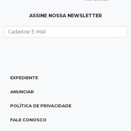
16:15
Operação
ASSINE NOSSA NEWSLETTER
Prefeitura firma contrato de R$ 25 milhões
para tapa-buracos na Capital
16:07
Crime em maio
Assassino é preso saindo armado de padaria
no Taveirópolis
EXPEDIENTE
15:53
Feriadão
Justiça suspende expediente por dois dias e
ANUNCIAR
só volta na próxima quarta
POLÍTICA DE PRIVACIDADE
15:45
Vídeo
Jovem é baleado por atiradores na loja do pai
FALE CONOSCO
e morre a caminho do hospital