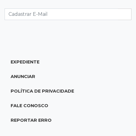
Athletico vence Santos por 2 a 0 e mantém 3º
lugar no Brasileirão
18:51
Oportunidades
UEMS está com seleções para professores
com salários de até R$ 10,2 mil
EXPEDIENTE
18:33
Em 2022
Homem que ajudou a sequestrar bebê matou
ANUNCIAR
adolescente atropelada no Amazonas
POLÍTICA DE PRIVACIDADE
18:15
Nubank Parque
Palmeiras e Inter ficam no 0 a 0 pela 22ª
FALE CONOSCO
rodada do Brasileirão
REPORTAR ERRO
17:58
Gratuitas
Justiça homologa acordo para castração de