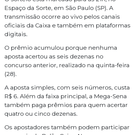
Mega-Sena, com prêmio estimado em R$
Espaço da Sorte, em São Paulo (SP). A
10 milhões. As apostas podem ser feitas
transmissão ocorre ao vivo pelos canais
até as 20h em lotéricas, aplicativo ou site.
oficiais da Caixa e também em plataformas
O sorteio ocorre às 21h, em São Paulo. A
digitais.
aposta simples custa R$ 6, e a chance de
ganhar é de uma em 50 milhões.
O prêmio acumulou porque nenhuma
aposta acertou as seis dezenas no
concurso anterior, realizado na quinta-feira
(28).
A aposta simples, com seis números, custa
R$ 6. Além da faixa principal, a Mega-Sena
também paga prêmios para quem acertar
quatro ou cinco dezenas.
Os apostadores também podem participar