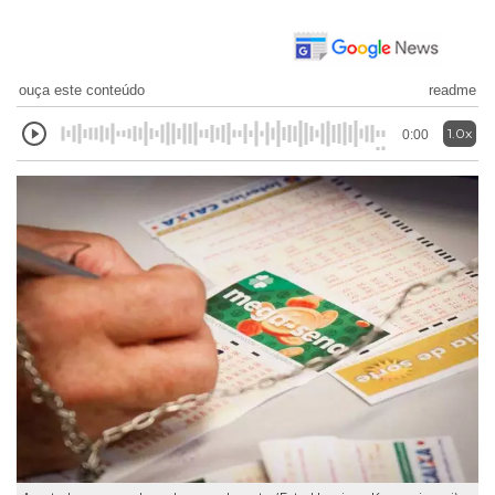
ouça este conteúdo
readme
1.0x
0:00