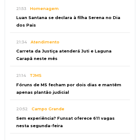
21:53
Homenagem
Luan Santana se declara à filha Serena no Dia
dos Pais
21:34
Atendimento
Carreta da Justiça atenderá Juti e Laguna
Carapã neste mês
21:14
TJMS
Fóruns de MS fecham por dois dias e mantêm
apenas plantão judicial
20:52
Campo Grande
Sem experiência? Funsat oferece 611 vagas
nesta segunda-feira