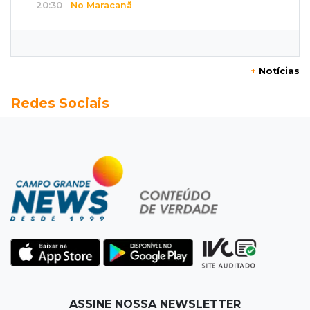
20:30
No Maracanã
Flamengo vence Vitória por 2 a 0 e encurta
distância para o líder
+
Notícias
20:13
Empregos
Redes Sociais
Seleções em MS têm salários de até R$ 8,2 mil;
veja oportunidades
19:50
Jardim Itatiaia
Vigia é amarrado durante roubo de carro e
dois caminhões em pátio
19:35
Bragança Paulista
Corinthians vence Bragantino por 2 a 0 e sobe
para 7º no Brasileirão
19:12
Na Vila Belmiro
ASSINE NOSSA NEWSLETTER