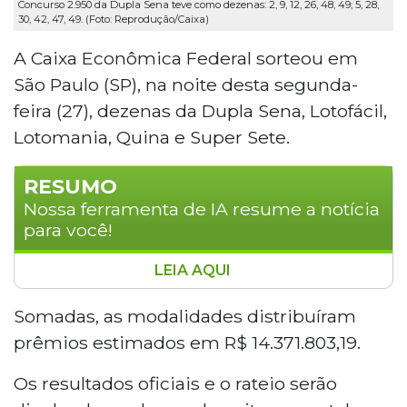
Concurso 2.950 da Dupla Sena teve como dezenas: 2, 9, 12, 26, 48, 49; 5, 28,
30, 42, 47, 49. (Foto: Reprodução/Caixa)
A Caixa Econômica Federal sorteou em
São Paulo (SP), na noite desta segunda-
feira (27), dezenas da Dupla Sena, Lotofácil,
Lotomania, Quina e Super Sete.
RESUMO
Nossa ferramenta de IA resume a notícia
para você!
LEIA AQUI
A Caixa Econômica Federal realizou na noite
desta segunda-feira (27), em São Paulo, os
Somadas, as modalidades distribuíram
sorteios da Dupla Sena, Lotofácil, Lotomania,
prêmios estimados em R$ 14.371.803,19.
Quina e Super Sete, distribuindo prêmios que
somam R$ 14,3 milhões. O maior prêmio foi da
Os resultados oficiais e o rateio serão
Super Sete, de R$ 7 milhões, com dezenas 1, 1,