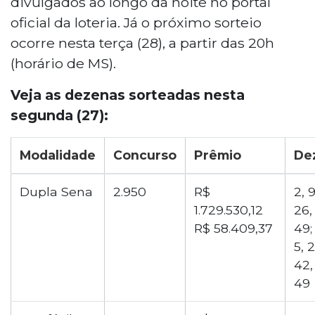
divulgados ao longo da noite no portal
3, 8, 6, 3 e 4. O próximo sorteio ocorre nesta
oficial da loteria. Já o próximo sorteio
terça-feira (28), a partir das 20h.
ocorre nesta terça (28), a partir das 20h
(horário de MS).
Veja as dezenas sorteadas nesta
segunda (27):
Modalidade
Concurso
Prêmio
De
Dupla Sena
2.950
R$
2, 9
1.729.530,12
26,
R$ 58.409,37
49;
5, 
42,
49