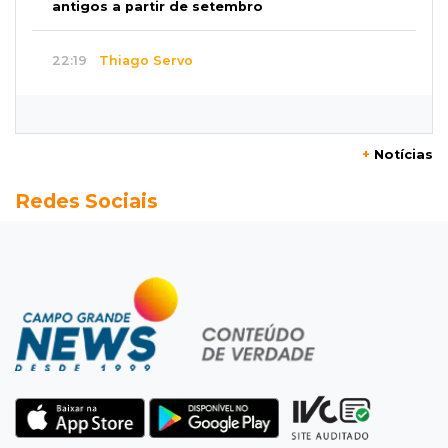
antigos a partir de setembro
22:19
Thiago Servo
Sertanejo desiste de ação de R$ 12 milhões
por pagar pensão sem ser pai
+
Notícias
21:50
Balcão de empregos
Redes Sociais
Semana vai começar com 909 novas
oportunidades de trabalho em 114 funções
21:31
Flagrante
Motorista atinge carro parado, perde
retrovisor e foge no Jardim Antártica
21:12
Entrevista
“Sinto que ela está por perto”, diz mãe de
bebê desaparecida