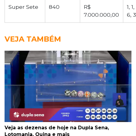
Super Sete
840
R$
1, 1,
7.000.000,00
6, 3
VEJA TAMBÉM
Veja as dezenas de hoje na Dupla Sena,
Lotomania, Quina e mais