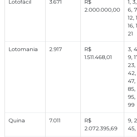
Lotofácil
3.671
R$
1, 3
2.000.000,00
6, 7
12, 
16, 
21
Lotomania
2.917
R$
3, 4
1.511.468,01
9, 1
23, 
42,
47, 
85,
95,
99
Quina
7.011
R$
9, 2
2.072.395,69
45,