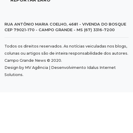
REPORTAR ERRO
19:37
Cotação
Dólar comercial cai 0,46% e encerra semana
cotado a R$ 5,08
RUA ANTÔNIO MARIA COELHO, 4681 - VIVENDA DO BOSQUE
CEP 79021-170 - CAMPO GRANDE - MS (67) 3316-7200
19:18
95º caso
Todos os direitos reservados. As notícias veiculadas nos blogs,
Foragido que se passava por pastor morre
colunas ou artigos são de inteira responsabilidade dos autores.
após reagir à abordagem policial
Campo Grande News © 2020.
Design by MV Agência | Desenvolvimento
Idalus Internet
18:51
Certidão
Solutions
.
Em MS, uma criança é registrada sem o nome
do pai a cada 2h
18:36
Decisão
Pantanal viaja para Goiás em busca de acesso
inédito à Série A2 feminina