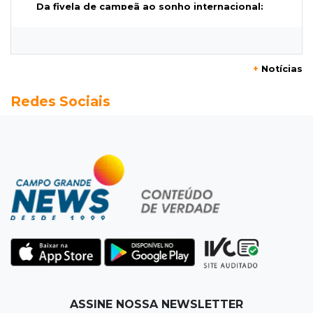
Da fivela de campeã ao sonho internacional:
amazona de MS quer chegar ao Texas
12:32
Máquinas de Areia
+
Notícias
Empresário investigado em 2023 volta a ser
Redes Sociais
alvo por R$ 100 milhões em contratos
12:26
Clima
Defesa Civil descarta cenário extremo com
chegada de ciclone
12:12
Natureza
Ovos de arara-azul marcam início da
temporada reprodutiva no Pantanal
12:06
Aquidauana
ASSINE NOSSA NEWSLETTER
Após apagão, comerciantes contabilizam