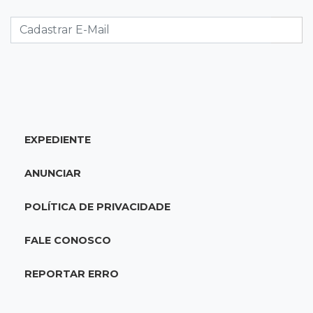
prejuízos e buscam ressarcimento
11:55
Meio ambiente
Engenheiro do Pantanal: tatu-canastra pode
ganhar dia oficial em MS
11:38
Agosto Lilás
EXPEDIENTE
Dupla troca a 'sofrência' por alerta contra a
violência à mulher
ANUNCIAR
11:37
Recomposição de fundo
POLÍTICA DE PRIVACIDADE
Câmara deve dar urgência a debate de dívida
da prefeitura com previdência
FALE CONOSCO
11:34
Pedro Juan
REPORTAR ERRO
Polícia fecha laboratório clandestino de
emagrecedores e prende 2 brasileiros