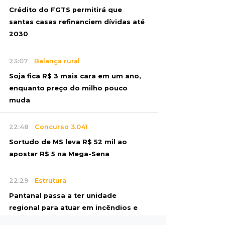
Crédito do FGTS permitirá que
santas casas refinanciem dívidas até
2030
23:07
Balança rural
Soja fica R$ 3 mais cara em um ano,
enquanto preço do milho pouco
muda
22:48
Concurso 3.041
Sortudo de MS leva R$ 52 mil ao
apostar R$ 5 na Mega-Sena
22:29
Estrutura
Pantanal passa a ter unidade
regional para atuar em incêndios e
desmate