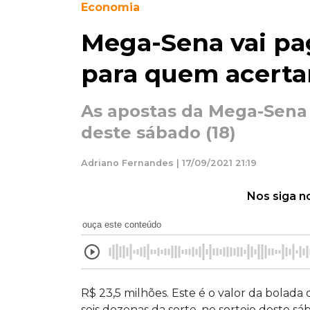
Economia
Mega-Sena vai pa
para quem acertar
As apostas da Mega-Sena 
deste sábado (18)
Adriano Fernandes | 17/09/2021 21:19
Nos siga n
ouça este conteúdo
R$ 23,5 milhões. Este é o valor da bolad
seis dezenas da sorte, no sorteio deste sá