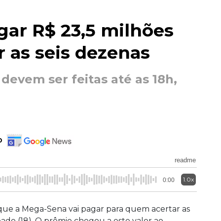
gar R$ 23,5 milhões
 as seis dezenas
devem ser feitas até as 18h,
o
readme
1.0x
0:00
a que a Mega-Sena vai pagar para quem acertar as
bado (18). O prêmio chegou a este valor ao