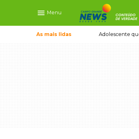
menu
Menu
durante temporal no interior
As mais
lidas
Adolescente que