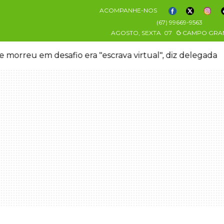
ACOMPANHE-NOS
(67) 99669-9563
AGOSTO, SEXTA
07
CAMPO GRA
 morreu em desafio era "escrava virtual", diz delegada