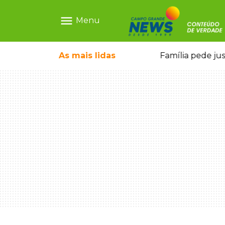
menu
Menu
ia ligada a laboratório ilegal
As mais
lidas
Família pede ju