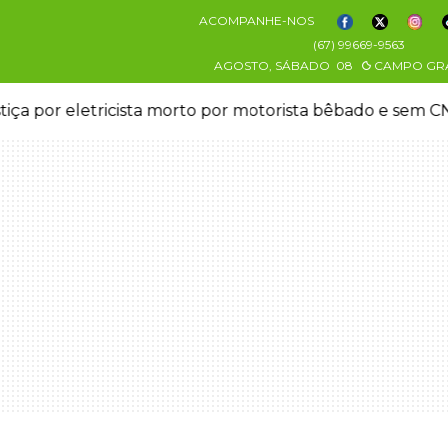
ACOMPANHE-NOS
(67) 99669-9563
AGOSTO, SÁBADO
08
CAMPO GR
stiça por eletricista morto por motorista bêbado e sem 