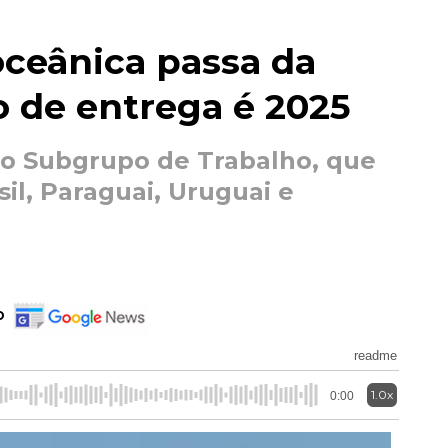
oceânica passa da
o de entrega é 2025
 o Subgrupo de Trabalho, que
il, Paraguai, Uruguai e
o
readme
1.0x
0:00