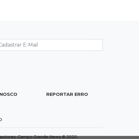
de acesso inédito à Série A2 feminina
18:13
Nacional
Alerta em celulares mobiliza buscas
por bebê
17:58
Registro do céu
Após chuva, despedida do "sextou" é
com pôr do sol que parece fogo
17:45
Em Corumbá
Ex-vereador preso começa briga
ONOSCO
REPORTAR ERRO
durante banho de sol e leva socos de
detento
0
dos autores. Campo Grande News © 2020.