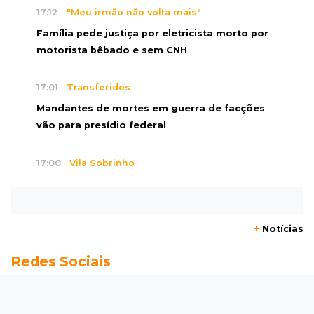
17:12
"Meu irmão não volta mais"
Família pede justiça por eletricista morto por
motorista bêbado e sem CNH
17:01
Transferidos
Mandantes de mortes em guerra de facções
vão para presídio federal
17:00
Vila Sobrinho
Uno capota e Gol invade terreno em acidente
próximo à Praça do Papa
+
Notícias
16:52
De estimação
Redes Sociais
Pet shop é recorrente na venda de cães "fake"
e até de animais doentes
16:47
Adoção especial