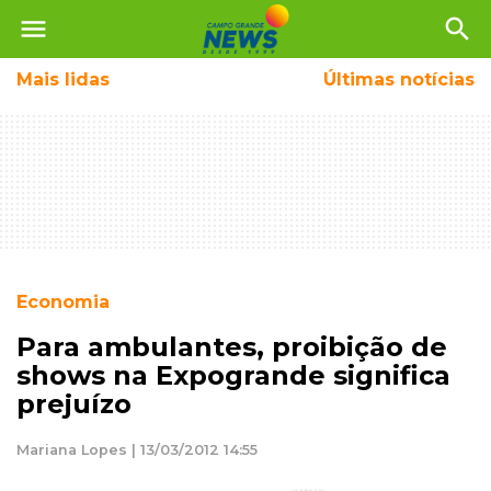
menu
search
Mais
lidas
Últimas notícias
Economia
Para ambulantes, proibição de
shows na Expogrande significa
prejuízo
Mariana Lopes | 13/03/2012 14:55