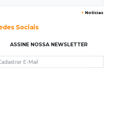
20:29
Pedro Gomes
+
Notícias
Jovem morre baleado e suspeita
envolve disputa entre facções rivais
edes Sociais
20:01
Futebol feminino
ASSINE NOSSA NEWSLETTER
Pantanal treina em Goiânia antes de
jogo que vale acesso inédito à Série
A2
19:44
Campeonato Brasileiro
Remo busca empate com Atlético-MG
e segue na zona de rebaixamento
19:27
Caso Ayla
Defesa diz que preso suspeito de
sequestro só emprestou casa a
conhecido