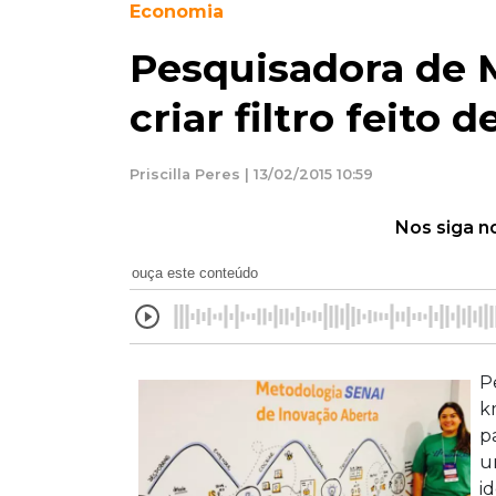
Economia
Pesquisadora de 
criar filtro feito
Priscilla Peres | 13/02/2015 10:59
Nos siga n
ouça este conteúdo
P
k
p
u
i