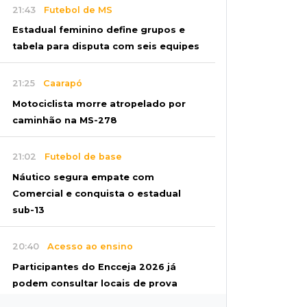
21:43
Futebol de MS
Estadual feminino define grupos e
tabela para disputa com seis equipes
21:25
Caarapó
Motociclista morre atropelado por
caminhão na MS-278
21:02
Futebol de base
Náutico segura empate com
Comercial e conquista o estadual
sub-13
20:40
Acesso ao ensino
Participantes do Encceja 2026 já
podem consultar locais de prova