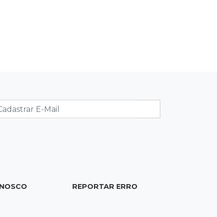
19:02
Estrela do Sul
Caminhão tomba e trava trânsito
após acidente com F-1000 na Av.
Heráclito
18:46
Futsal de base
Rodada de estreia da Copa
Pelezinho soma 35 gols em quatro
jogos
18:28
Concurso 3.042
Mega-Sena sorteia neste domingo
prêmio acumulado em R$ 165
ONOSCO
REPORTAR ERRO
milhões
18:05
Energia renovável