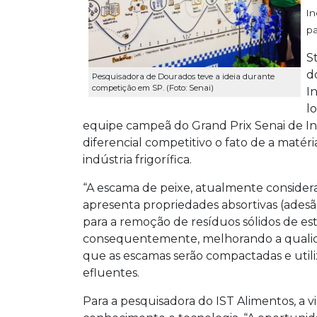
In
pa
S
d
Pesquisadora de Dourados teve a ideia durante
competição em SP. (Foto: Senai)
I
l
equipe campeã do Grand Prix Senai de Ino
diferencial competitivo o fato de a matér
indústria frigorífica.
“A escama de peixe, atualmente considerad
apresenta propriedades absortivas (adesã
para a remoção de resíduos sólidos de es
consequentemente, melhorando a qualida
que as escamas serão compactadas e utili
efluentes.
Para a pesquisadora do IST Alimentos, a