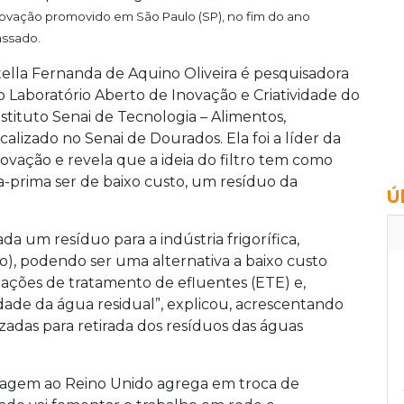
ovação promovido em São Paulo (SP), no fim do ano
ssado.
tella Fernanda de Aquino Oliveira é pesquisadora
o Laboratório Aberto de Inovação e Criatividade do
nstituto Senai de Tecnologia – Alimentos,
ocalizado no Senai de Dourados. Ela foi a líder da
vação e revela que a ideia do filtro tem como
ia-prima ser de baixo custo, um resíduo da
Ú
a um resíduo para a indústria frigorífica,
o), podendo ser uma alternativa a baixo custo
tações de tratamento de efluentes (ETE) e,
de da água residual”, explicou, acrescentando
zadas para retirada dos resíduos das águas
 viagem ao Reino Unido agrega em troca de