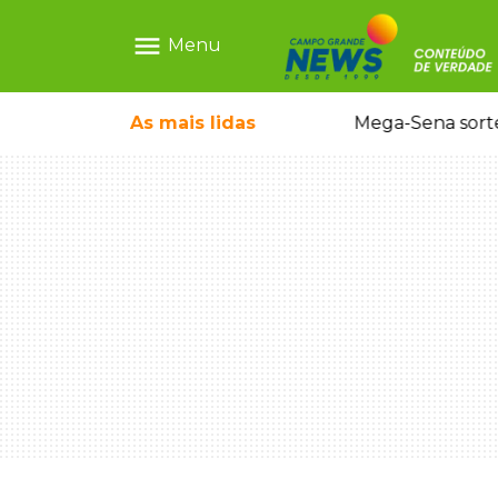
menu
Menu
o em sequestro de bebê na Capital
As mais
lidas
Mega-Sena sort