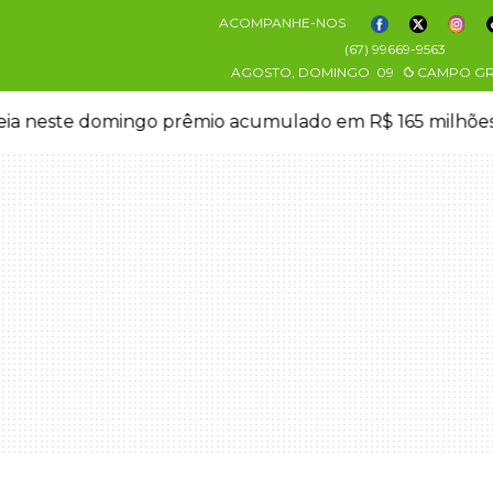
ACOMPANHE-NOS
(67) 99669-9563
AGOSTO, DOMINGO
09
CAMPO G
eia neste domingo prêmio acumulado em R$ 165 milhõe