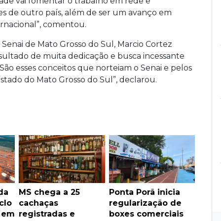
ade vai fomentar o trabalho em rede e
es de outro país, além de ser um avanço em
ernacional”, comentou.
Senai de Mato Grosso do Sul, Marcio Cortez
esultado de muita dedicação e busca incessante
“São esses conceitos que norteiam o Senai e pelos
stado do Mato Grosso do Sul”, declarou.
da
MS chega a 25
Ponta Porã inicia
clo
cachaças
regularização de
s em
registradas e
boxes comerciais