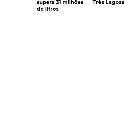
supera 31 milhões
Três Lagoas
de litros