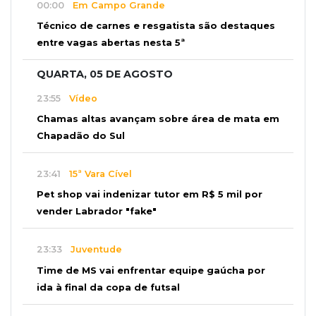
00:00
Em Campo Grande
Técnico de carnes e resgatista são destaques
entre vagas abertas nesta 5ª
QUARTA, 05 DE AGOSTO
23:55
Vídeo
Chamas altas avançam sobre área de mata em
Chapadão do Sul
23:41
15ª Vara Cível
Pet shop vai indenizar tutor em R$ 5 mil por
vender Labrador "fake"
23:33
Juventude
Time de MS vai enfrentar equipe gaúcha por
ida à final da copa de futsal