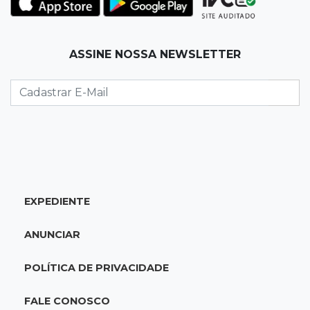
Palmeiras e Vasco confirmam vagas nas
quartas da Copa do Brasil
ASSINE NOSSA NEWSLETTER
22:26
Eleições 2026
Eleitorado aprova teste da urna, mas diz que
colinha será "fundamental"
22:05
Sidrolândia
Briga termina com homem de 35 anos
assassinado a facadas
EXPEDIENTE
21:40
Ideb
ANUNCIAR
Escolas municipais lideram notas do Ensino
Fundamental em Campo Grande
POLÍTICA DE PRIVACIDADE
21:28
Futebol
FALE CONOSCO