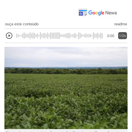
ouça este conteúdo
readme
1.0x
0:00