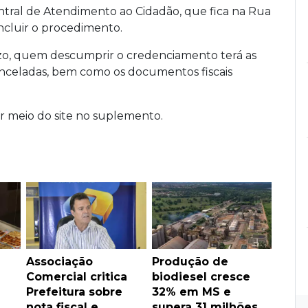
ral de Atendimento ao Cidadão, que fica na Rua
cluir o procedimento.
azo, quem descumprir o credenciamento terá as
anceladas, bem como os documentos fiscais
r meio do site
no suplemento.
Associação
Produção de
Comercial critica
biodiesel cresce
Prefeitura sobre
32% em MS e
nota fiscal e
supera 31 milhões