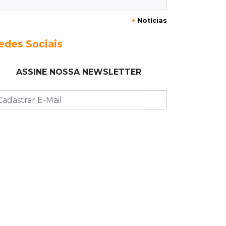
20:29
Pedro Gomes
+
Notícias
Jovem morre baleado e suspeita
envolve disputa entre facções rivais
edes Sociais
20:01
Futebol feminino
ASSINE NOSSA NEWSLETTER
Pantanal treina em Goiânia antes de
jogo que vale acesso inédito à Série
A2
19:44
Campeonato Brasileiro
Remo busca empate com Atlético-MG
e segue na zona de rebaixamento
19:27
Caso Ayla
Defesa diz que preso suspeito de
sequestro só emprestou casa a
conhecido