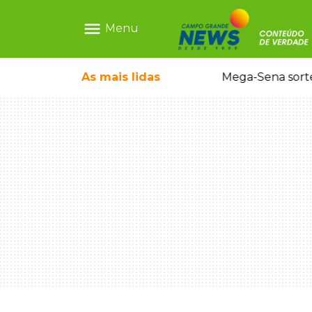
menu
Menu
o em sequestro de bebê na Capital
As mais
lidas
Mega-Sena sort