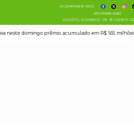
ACOMPANHE-NOS
(67) 99669-9563
AGOSTO, DOMINGO
09
CAMPO G
eia neste domingo prêmio acumulado em R$ 165 milhõe