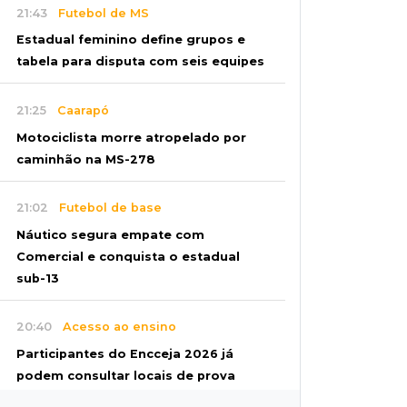
21:43
Futebol de MS
Estadual feminino define grupos e
tabela para disputa com seis equipes
21:25
Caarapó
Motociclista morre atropelado por
caminhão na MS-278
21:02
Futebol de base
Náutico segura empate com
Comercial e conquista o estadual
sub-13
20:40
Acesso ao ensino
Participantes do Encceja 2026 já
podem consultar locais de prova