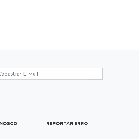
19:02
Estrela do Sul
Caminhão tomba e trava trânsito
após acidente com F-1000 na Av.
Heráclito
18:46
Futsal de base
Rodada de estreia da Copa
Pelezinho soma 35 gols em quatro
jogos
18:28
Concurso 3.042
Mega-Sena sorteia neste domingo
prêmio acumulado em R$ 165
milhões
ONOSCO
REPORTAR ERRO
18:05
Energia renovável