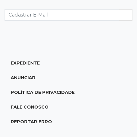
Caminhão tomba e trava trânsito após
acidente com F-1000 na Av. Heráclito
18:46
Futsal de base
Rodada de estreia da Copa Pelezinho soma 35
gols em quatro jogos
EXPEDIENTE
18:28
Concurso 3.042
Mega-Sena sorteia neste domingo prêmio
ANUNCIAR
acumulado em R$ 165 milhões
POLÍTICA DE PRIVACIDADE
18:05
Energia renovável
Produção de biodiesel cresce 32% em MS e
FALE CONOSCO
supera 31 milhões de litros
REPORTAR ERRO
17:44
100º caso