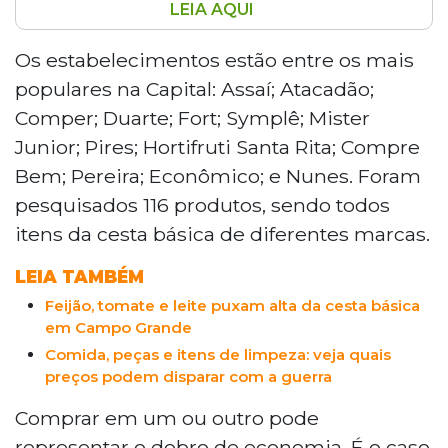
LEIA AQUI
Pesquisa do Procon estadual, realizada
entre 22 e 23 de abril em 13
Os estabelecimentos estão entre os mais
supermercados de Campo Grande,
populares na Capital: Assaí; Atacadão;
revelou variações expressivas de preços
Comper; Duarte; Fort; Symplê; Mister
em itens básicos. O sal refinado Donana
Junior; Pires; Hortifruti Santa Rita; Compre
teve a maior diferença, com 157% entre o
Bem; Pereira; Econômico; e Nunes. Foram
Symplê (R$ 5,79) e o Compre Bem (R$
2,25). A banana nanica variou 143,27% e o
pesquisados 116 produtos, sendo todos
creme dental Oral B, 122,46%. Ao todo, 116
itens da cesta básica de diferentes marcas.
produtos da cesta básica foram
analisados.
LEIA TAMBÉM
Feijão, tomate e leite puxam alta da cesta básica
em Campo Grande
Comida, peças e itens de limpeza: veja quais
preços podem disparar com a guerra
Comprar em um ou outro pode
representar o dobro de economia. É o caso