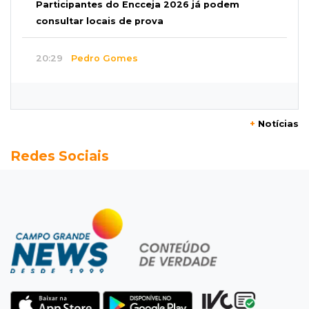
Participantes do Encceja 2026 já podem
consultar locais de prova
20:29
Pedro Gomes
Jovem morre baleado e suspeita envolve
disputa entre facções rivais
+
Notícias
20:01
Futebol feminino
Redes Sociais
Pantanal treina em Goiânia antes de jogo que
vale acesso inédito à Série A2
19:44
Campeonato Brasileiro
Remo busca empate com Atlético-MG e segue
na zona de rebaixamento
19:27
Caso Ayla
Defesa diz que preso suspeito de sequestro