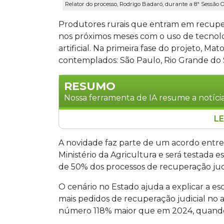
Relator do processo, Rodrigo Badaró, durante a 8ª Sessão Or
Produtores rurais que entram em recuper
nos próximos meses com o uso de tecnolog
artificial. Na primeira fase do projeto, Ma
contemplados: São Paulo, Rio Grande do Su
RESUMO
Nossa ferramenta de IA resume a notícia
LE
Produtores rurais em recuperação judi
de satélites e inteligência artificial. O
A novidade faz parte de um acordo entre 
para testar a tecnologia em sete estad
Ministério da Agricultura e será testada 
concentram 50% desses processos no B
de 50% dos processos de recuperação judic
propriedades e pode substituir perícias 
O cenário no Estado ajuda a explicar a es
sistema será expandido para todo o paí
mais pedidos de recuperação judicial no 
número 118% maior que em 2024, quando 