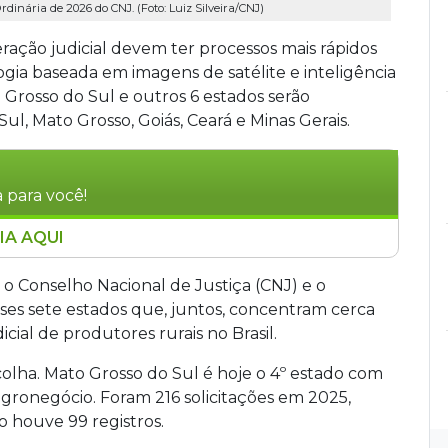
dinária de 2026 do CNJ. (Foto: Luiz Silveira/CNJ)
ação judicial devem ter processos mais rápidos
ia baseada em imagens de satélite e inteligência
to Grosso do Sul e outros 6 estados serão
l, Mato Grosso, Goiás, Ceará e Minas Gerais.
 para você!
IA AQUI
cial poderão ter processos mais ágeis com o uso
 CNJ e o Ministério da Agricultura firmaram acordo
o Conselho Nacional de Justiça (CNJ) e o
os, incluindo Mato Grosso do Sul, que
esses sete estados que, juntos, concentram cerca
rasil. A ferramenta reúne dados das
ial de produtores rurais no Brasil.
tradicionais. Se os resultados forem positivos, o
colha. Mato Grosso do Sul é hoje o 4º estado com
s.
agronegócio. Foram 216 solicitações em 2025,
houve 99 registros.