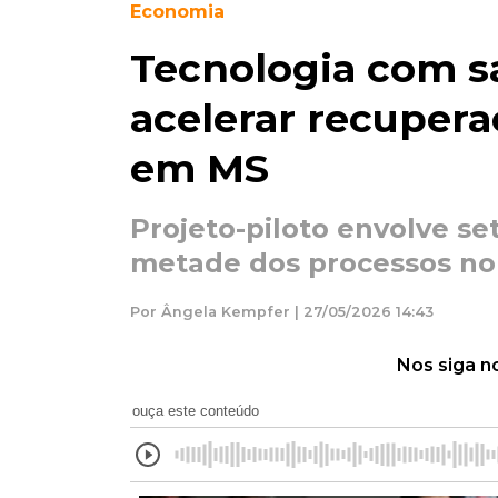
Economia
Tecnologia com s
acelerar recupera
em MS
Projeto-piloto envolve s
metade dos processos no
Por Ângela Kempfer | 27/05/2026 14:43
Nos siga n
ouça este conteúdo