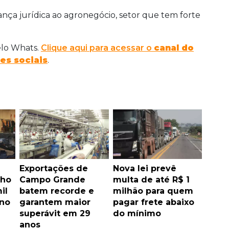
ança jurídica ao agronegócio, setor que tem forte
elo Whats.
Clique aqui para acessar o
canal do
es sociais
.
Exportações de
Nova lei prevê
lho
Campo Grande
multa de até R$ 1
il
batem recorde e
milhão para quem
 no
garantem maior
pagar frete abaixo
superávit em 29
do mínimo
anos