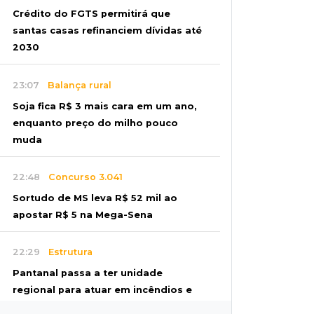
Crédito do FGTS permitirá que
santas casas refinanciem dívidas até
2030
23:07
Balança rural
Soja fica R$ 3 mais cara em um ano,
enquanto preço do milho pouco
muda
22:48
Concurso 3.041
Sortudo de MS leva R$ 52 mil ao
apostar R$ 5 na Mega-Sena
22:29
Estrutura
Pantanal passa a ter unidade
regional para atuar em incêndios e
desmate