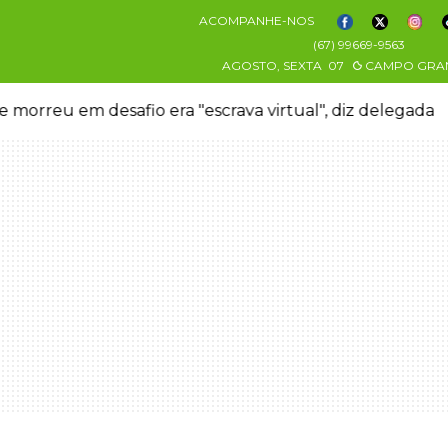
ACOMPANHE-NOS
(67) 99669-9563
AGOSTO, SEXTA
07
CAMPO GRA
 morreu em desafio era "escrava virtual", diz delegada