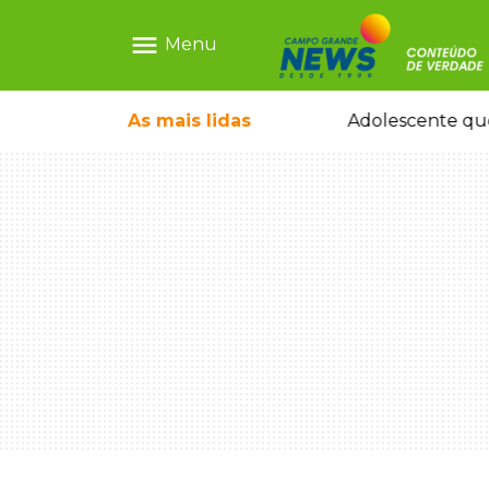
menu
Menu
durante temporal no interior
As mais
lidas
Adolescente que