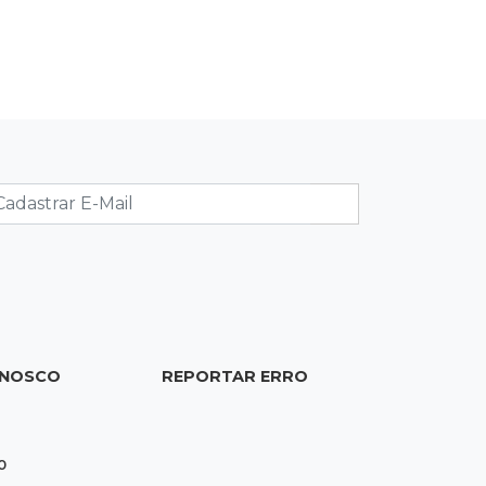
instalar 2,5 mil placas de ruas da
Capital
18:03
Mais 3,8 mil km
Com empréstimo bilionário, MS
planeja mais que dobrar malha
asfaltada até 2031
17:54
Promessa em ascensão
Campeã nacional, atleta de MS
representará o Brasil no Pan-
Americano de judô
17:46
Danos morais
ONOSCO
REPORTAR ERRO
Grávida acha barata em hambúrguer
e restaurante terá de pagar R$ 6 mil
0