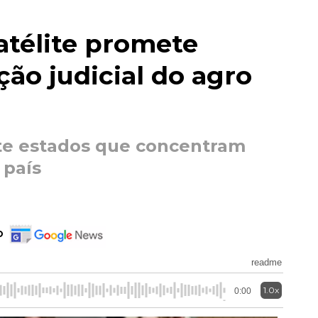
atélite promete
ção judicial do agro
ete estados que concentram
 país
o
readme
1.0x
0:00