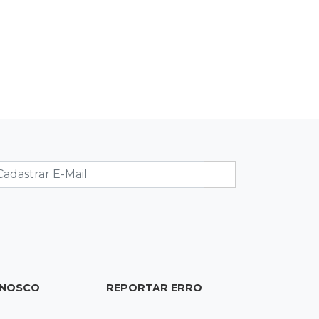
forte neblina
08:42
Agendão de jogos
Clássico carioca é destaque na
rodada do Brasileirão deste sábado
08:35
Já experimentou?
Ceviche de ponkan existe e pode
surpreender no sabor
08:29
Procura-se
Dócil e brincalhão, cachorrinho Dobi
desaparece no Centro de Campo
Grande
ONOSCO
REPORTAR ERRO
08:21
Jardim Noroeste
Homem invade casa pela janela e