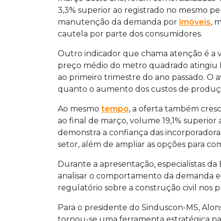
3,3% superior ao registrado no mesmo p
manutenção da demanda por
imóveis
, 
cautela por parte dos consumidores.
Outro indicador que chama atenção é a v
preço médio do metro quadrado atingiu R
ao primeiro trimestre do ano passado. O 
quanto o aumento dos custos de produção
Ao mesmo
tempo
, a oferta também cres
ao final de março, volume 19,1% superior
demonstra a confiança das incorporadora
setor, além de ampliar as opções para com
Durante a apresentação, especialistas da 
analisar o comportamento da demanda e 
regulatório sobre a construção civil nos 
Para o presidente do Sinduscon-MS, Alon
tornou-se uma ferramenta estratégica pa