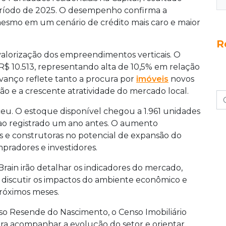
eríodo de 2025. O desempenho confirma a
mesmo em um cenário de crédito mais caro e maior
R
alorização dos empreendimentos verticais. O
$ 10.513, representando alta de 10,5% em relação
avanço reflete tanto a procura por
imóveis
novos
 e a crescente atratividade do mercado local.
ceu. O estoque disponível chegou a 1.961 unidades
 ao registrado um ano antes. O aumento
s e construtoras no potencial de expansão do
pradores e investidores.
Brain irão detalhar os indicadores do mercado,
discutir os impactos do ambiente econômico e
próximos meses.
so Resende do Nascimento, o Censo Imobiliário
ra acompanhar a evolução do setor e orientar