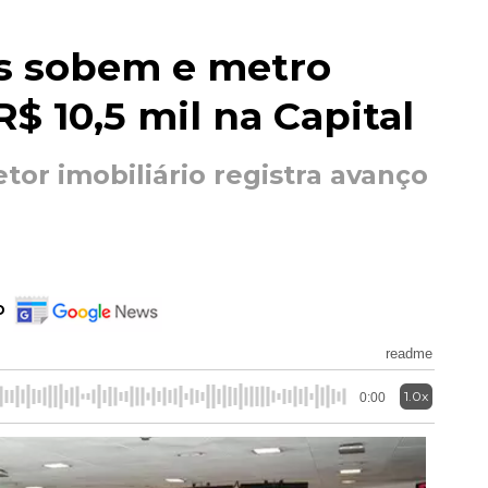
s sobem e metro
$ 10,5 mil na Capital
tor imobiliário registra avanço
o
readme
1.0x
0:00