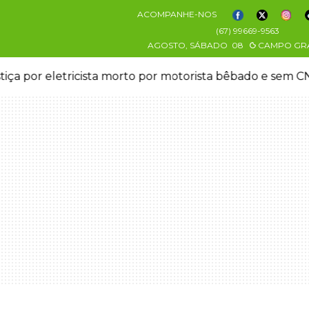
ACOMPANHE-NOS
(67) 99669-9563
AGOSTO, SÁBADO
08
CAMPO GR
stiça por eletricista morto por motorista bêbado e sem 