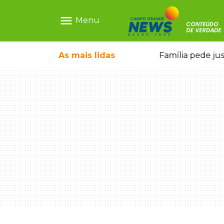
menu
Menu
o pai e morre a caminho do hospital
As mais
lidas
Família pede ju