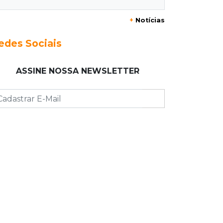
+
Notícias
10:33
Licenciamento ambiental
Governador quer que Imasul assuma
edes Sociais
licenciamento de rodovias da Rota
da Celulose
ASSINE NOSSA NEWSLETTER
10:25
Dourados
Após brilhar na Copa LNF, goleiro do
Juventude AG vai para futsal de
Portugal
10:13
TV News
Morte no trânsito e casamento de
bisavó são destaques da semana
10:05
19 viagens num dia
Fraude com cartão “torra” R$ 81 mil