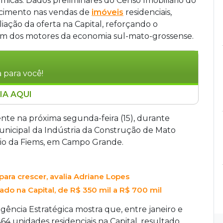
micas. Dados preliminares do Censo Imobiliário do
scimento nas vendas de
imóveis
residenciais,
ação da oferta na Capital, reforçando o
um dos motores da economia sul-mato-grossense.
 para você!
IA AQUI
e registrou crescimento de 3,3% nas vendas no
unidades comercializadas. O metro quadrado
nte na próxima segunda-feira (15), durante
025, e o estoque chegou a 1.961 unidades,
unicipal da Indústria da Construção de Mato
mobiliário serão apresentados pelo Sinduscon-
rio da Fiems, em Campo Grande.
ra crescer, avalia Adriane Lopes
do na Capital, de R$ 350 mil a R$ 700 mil
gência Estratégica mostra que, entre janeiro e
4 unidades residenciais na Capital, resultado