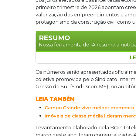
dos juros elevados e das incertezas econô
primeiro trimestre de 2026 apontam cre
valorização dos empreendimentos e ampli
protagonismo da construção civil como 
RESUMO
Nossa ferramenta de IA resume a notícia
LE
O mercado imobiliário de Campo Grand
primeiro trimestre de 2026, com 464 
Os números serão apresentados oficialme
atingiu R$ 10.513, alta de 10,5% ante 2
coletiva promovida pelo Sindicato Interm
aumento de 19,1%. Os dados do Censo I
Grosso do Sul (Sinduscon-MS), no auditó
MS na segunda-feira (15), na Fiems.
LEIA TAMBÉM
Campo Grande vive melhor momento pa
Imóveis de classe média lideram merca
Levantamento elaborado pela Brain Inteli
março deste ano, foram comercializadas 46