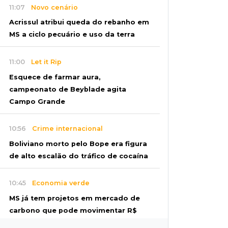
11:07
Novo cenário
Acrissul atribui queda do rebanho em
MS a ciclo pecuário e uso da terra
11:00
Let it Rip
Esquece de farmar aura,
campeonato de Beyblade agita
Campo Grande
10:56
Crime internacional
Boliviano morto pelo Bope era figura
de alto escalão do tráfico de cocaína
10:45
Economia verde
MS já tem projetos em mercado de
carbono que pode movimentar R$
2,36 bilhões