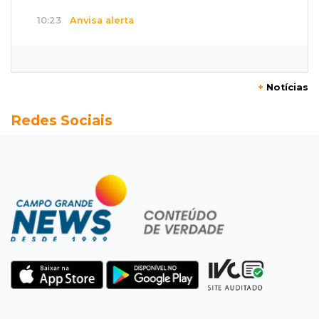
10:23
Anvisa alerta
Uso de testosterona sem indicação pode
causar acne e problemas no coração
+
Notícias
10:18
Comércio exterior
Redes Sociais
Superávit comercial de MS cresce 17,8% com
alta das exportações
10:13
Arte com a escrita
Concurso de Poesias anuncia vencedores e
premiará os melhores no dia 20
10:09
Corumbá
Com canal travado e via inundada,
comunidade volta a ficar isolada no Pantanal