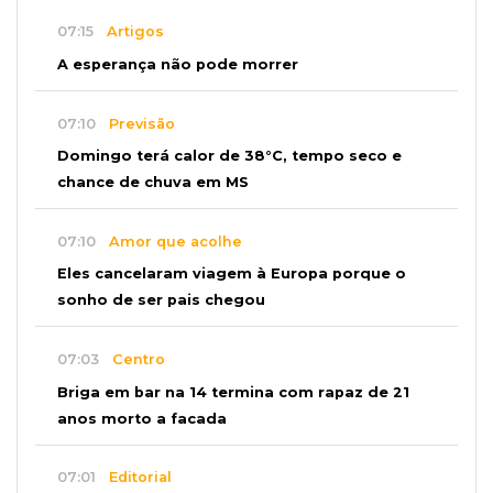
07:15
Artigos
A esperança não pode morrer
07:10
Previsão
Domingo terá calor de 38°C, tempo seco e
chance de chuva em MS
07:10
Amor que acolhe
Eles cancelaram viagem à Europa porque o
sonho de ser pais chegou
07:03
Centro
Briga em bar na 14 termina com rapaz de 21
anos morto a facada
07:01
Editorial