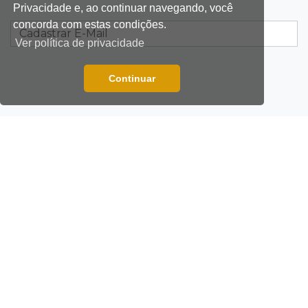
Privacidade e, ao continuar navegando, você
Motociclista morre atropelado por caminhão
concorda com estas condições.
na MS-278
Ver política de privacidade
21:02
Futebol de base
Continuar
Náutico segura empate com Comercial e
conquista o estadual sub-13
EXPEDIENTE
20:40
Acesso ao ensino
Participantes do Encceja 2026 já podem
ANUNCIAR
consultar locais de prova
POLÍTICA DE PRIVACIDADE
20:29
Pedro Gomes
Jovem morre baleado e suspeita envolve
FALE CONOSCO
disputa entre facções rivais
REPORTAR ERRO
20:01
Futebol feminino