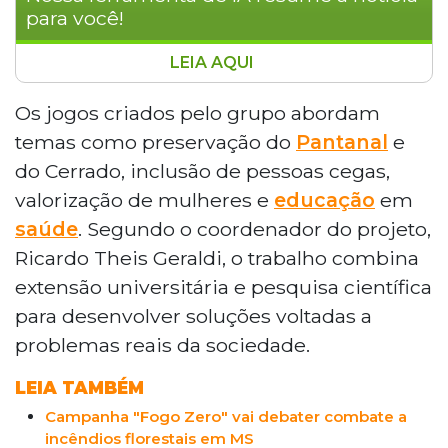
para você!
LEIA AQUI
Games digitais desenvolvidos pela UFMS,
em Campo Grande, estão sendo usados
Os jogos criados pelo grupo abordam
como ferramentas de educação
temas como preservação do
Pantanal
e
ambiental, acessibilidade, inclusão social
do Cerrado, inclusão de pessoas cegas,
e pesquisa científica. Criados pelo Ledes,
valorização de mulheres e
educação
em
os projetos incluem Pantanal World,
saúde
. Segundo o coordenador do projeto,
sobre o Pantanal e o Cerrado, e Theseus
Odyssey, voltado a pessoas cegas. A
Ricardo Theis Geraldi, o trabalho combina
iniciativa começou em 2024 e hoje reúne
extensão universitária e pesquisa científica
estudantes e professores de várias áreas,
para desenvolver soluções voltadas a
com planos de expansão e novos títulos.
problemas reais da sociedade.
LEIA TAMBÉM
Campanha "Fogo Zero" vai debater combate a
incêndios florestais em MS