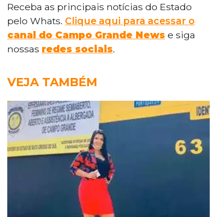
Receba as principais notícias do Estado
pelo Whats.
Clique aqui para acessar o
canal do Campo Grande News
e siga
nossas
redes sociais
.
VEJA TAMBÉM