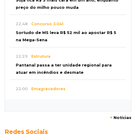
Soja fica R$ 3 mais cara em um ano, enquanto
preço do milho pouco muda
22:48
Concurso 3.041
Sortudo de MS leva R$ 52 mil ao apostar R$ 5
na Mega-Sena
22:29
Estrutura
Pantanal passa a ter unidade regional para
atuar em incêndios e desmate
22:00
Emagrecedores
MS lidera procura digital por canetas
paraguaias sem registro
+
Notícias
21:41
Nova Alvorada do Sul
Redes Sociais
Granizo danifica telhados e plantações