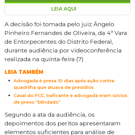
LEIA AQUI
A Justiça do Distrito Federal suspendeu
uma ação da Operação Chiusura e
A decisão foi tomada pelo juiz Ângelo
revogou prisões preventivas de
Pinheiro Fernandes de Oliveira, da 4ª Vara
investigados do núcleo de Mato Grosso
de Entorpecentes do Distrito Federal,
do Sul após questionamentos sobre a
durante audiência por videoconferência
legalidade de provas extraídas de um
realizada na quinta-feira (7)
celular. O juiz Ângelo Pinheiro apontou
possíveis irregularidades na obtenção dos
LEIA TAMBÉM
dados. A operação, deflagrada em março
de 2025, investiga tráfico de drogas e
Advogada é presa 10 dias após ação contra
quadrilha que atuava de presídios
lavagem de dinheiro em cinco estados.
Casal do PCC, traficante e advogada eram sócios
de preso “blindado”
Segundo a ata da audiência, os
depoimentos dos peritos apresentaram
elementos suficientes para análise de