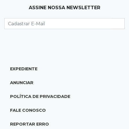
ASSINE NOSSA NEWSLETTER
22:26
Eleições 2026
Eleitorado aprova teste da urna, mas diz que
colinha será "fundamental"
22:05
Sidrolândia
Briga termina com homem de 35 anos
assassinado a facadas
EXPEDIENTE
21:40
Ideb
ANUNCIAR
Escolas municipais lideram notas do Ensino
Fundamental em Campo Grande
POLÍTICA DE PRIVACIDADE
21:28
Futebol
FALE CONOSCO
Grêmio e Cruzeiro vencem em casa e avançam
às quartas da Copa do Brasil
REPORTAR ERRO