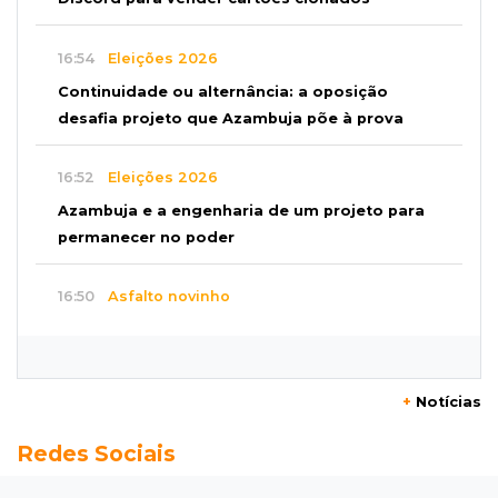
16:54
Eleições 2026
Continuidade ou alternância: a oposição
desafia projeto que Azambuja põe à prova
16:52
Eleições 2026
Azambuja e a engenharia de um projeto para
permanecer no poder
16:50
Asfalto novinho
Com máquinas nas ruas, Vila Nogueira e
Aimoré esperam fim do poeirão e lamaçal
+
Notícias
16:43
Alto risco
Redes Sociais
Após morte em MS, AGU vai à Justiça para a
retirada do Discord do ar