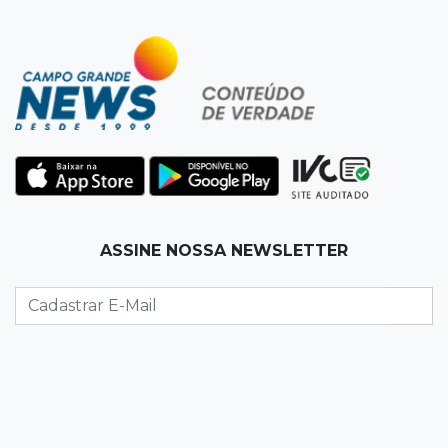
16:34
Feminicida
Polícia Civil pede ajuda para encontrar homem
que matou companheira em Rio Verde
16:24
Área de Preservação
Justiça condena empresário por construção
de usina hidrelétrica ilegal em APP
16:15
Sem oxigênio
ASSINE NOSSA NEWSLETTER
Trabalhadores passam mal dentro de caixa-
d'água em obra do Belas Artes
16:08
Regularização
Detran oferece serviços de transferência e
emissão de documentos em mega feirão