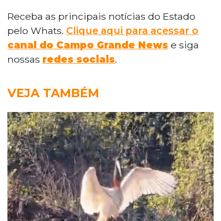
Receba as principais notícias do Estado
pelo Whats.
Clique aqui para acessar o
canal do Campo Grande News
e siga
nossas
redes sociais
.
VEJA TAMBÉM