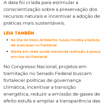
70% dos participantes mudaram hábitos
A data foi criada para estimular a
cotidianos em prol da preservação ambiental,
conscientização sobre a preservação dos
enquanto 30% mantêm a rotina sem
recursos naturais e incentivar a adoção de
alterações. No Dia Mundial do Meio Ambiente,
práticas mais sustentáveis.
celebrado em 5 de junho, moradores relatam
ações como redução do uso de plástico e
LEIA TAMBÉM
separação de resíduos. No Congresso, projetos
No Dia do Meio Ambiente, tuiuiú mostra a beleza
no Senado buscam fortalecer políticas
de suas asas no Pantanal
climáticas e incentivar a transição energética.
Alerta em rede social reacende restrição à pesca
em rios do Pantanal
No Congresso Nacional, projetos em
tramitação no Senado Federal buscam
fortalecer políticas de governança
climática, incentivar a transição
energética, reduzir a emissão de gases de
efeito estufa e ampliar a transparência das