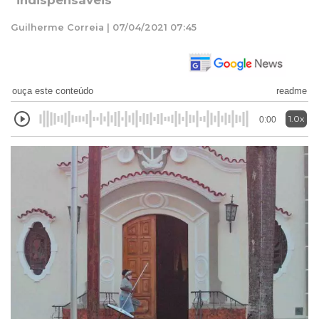
"indispensáveis"
Guilherme Correia | 07/04/2021 07:45
ouça este conteúdo
readme
1.0x
0:00