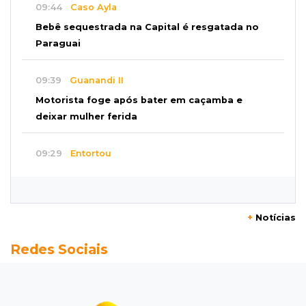
09:44
Caso Ayla
Bebê sequestrada na Capital é resgatada no
Paraguai
09:39
Guanandi II
Motorista foge após bater em caçamba e
deixar mulher ferida
09:29
Entortou
Carro bate em poste e deixa casas e
comércios sem energia na Tamandaré
+
Notícias
09:17
Parceria firmada
Redes Sociais
Federação de futebol assume manutenção de
dois estádios de Campo Grande
09:09
Terenos