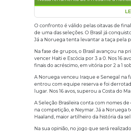
LE
Brasil e Noruega se enfrentam neste do
York/Nova Jersey, pelas oitavas de fin
O confronto é válido pelas oitavas de fina
mundial, busca o hexa com destaques 
de uma das seleções. O Brasil já conquis
liderada por Haaland, tenta conquista
Já a Noruega tenta levantar a taça pela p
torcedores sobre o favorito ao duelo el
Na fase de grupos, o Brasil avançou na p
vencer Haiti e Escócia por 3 a 0. Nos 16 av
finais do acréscimo, em vitória por 2 a 1 so
A Noruega venceu Iraque e Senegal na fa
entrou com equipe reserva e foi derrotada
lugar. Nos 16 avos, superou a Costa do Mar
A Seleção Brasileira conta com nomes de 
na competição, e Neymar. Já a Noruega te
Haaland, maior artilheiro da história da se
Na sua opinião, no jogo que será realizad