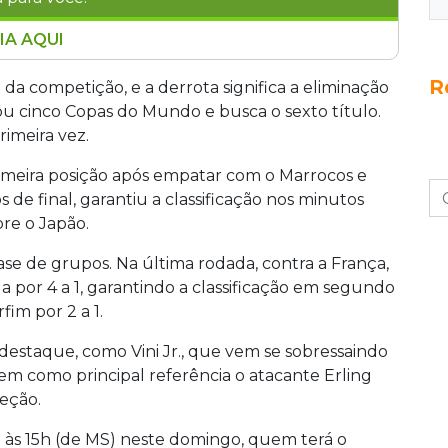
IA AQUI
mingo (5), às 15h, no Estádio de Nova
R
al da Copa do Mundo. O Brasil, pentacampeão
l da competição, e a derrota significa a eliminação
como Vini Jr. e Neymar, enquanto a Noruega,
tou cinco Copas do Mundo e busca o sexto título.
r seu primeiro título. Uma enquete questiona os
rimeira vez.
iminatório.
rimeira posição após empatar com o Marrocos e
os de final, garantiu a classificação nos minutos
bre o Japão.
se de grupos. Na última rodada, contra a França,
 por 4 a 1, garantindo a classificação em segundo
fim por 2 a 1.
destaque, como Vini Jr., que vem se sobressaindo
m como principal referência o atacante Erling
leção.
o às 15h (de MS) neste domingo, quem terá o