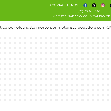
ACOMPANHE-NOS
(67) 99669-9563
AGOSTO, SÁBADO
08
CAMPO GR
stiça por eletricista morto por motorista bêbado e sem 