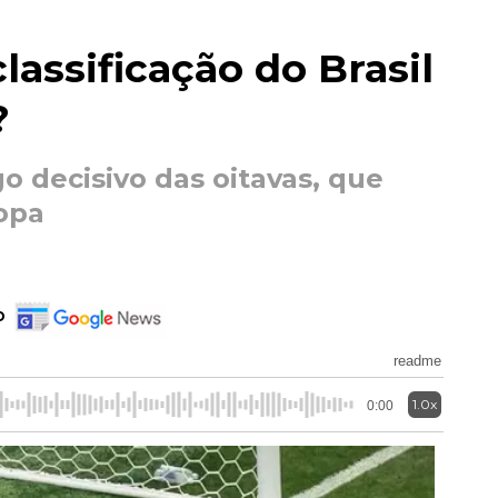
lassificação do Brasil
?
o decisivo das oitavas, que
opa
o
readme
1.0x
0:00