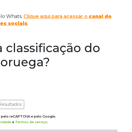
elo Whats.
Clique aqui para acessar o
canal do
es sociais
.
 classificação do
 Noruega?
Resultados
do pelo reCAPTCHA e pelo Google.
acidade
e
Termos de serviço
.