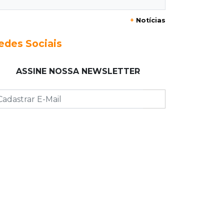
06:43
Pergunta do dia
+
Notícias
20 anos da Lei Maria da Penha: o que
ainda precisa melhorar? Participe
edes Sociais
06:35
Eficiência na gestão
ASSINE NOSSA NEWSLETTER
MP vai investigar adesão a programa
de transparência por prefeituras
06:30
Artigos
Quando as instituições viram estúdio
06:25
Dourados
Rapaz de 19 anos morre ao bater
motocicleta em caminhão
estacionado
06:12
Previsão do tempo