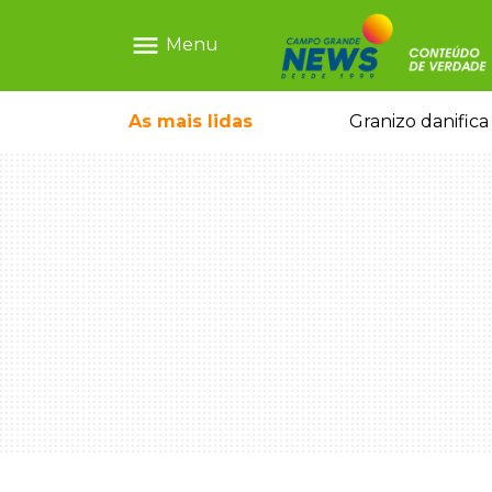
menu
Menu
escrava virtual", diz delegada
As mais
lidas
Granizo danifica