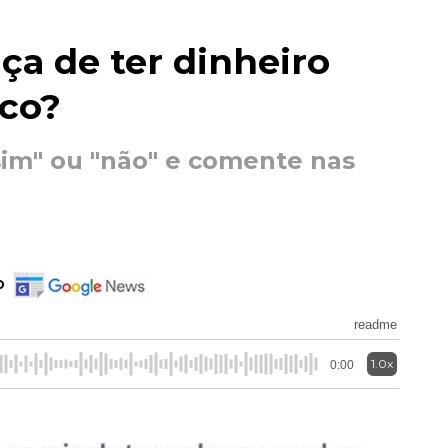
a de ter dinheiro
co?
sim" ou "não" e comente nas
o
readme
1.0x
0:00