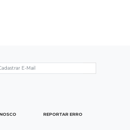
23:26
Sancionado
Crédito do FGTS permitirá que
santas casas refinanciem dívidas até
2030
23:07
Balança rural
Soja fica R$ 3 mais cara em um ano,
enquanto preço do milho pouco
muda
22:48
Concurso 3.041
Sortudo de MS leva R$ 52 mil ao
apostar R$ 5 na Mega-Sena
ONOSCO
REPORTAR ERRO
22:29
Estrutura