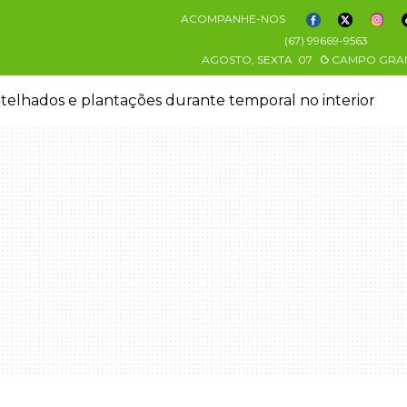
ACOMPANHE-NOS
(67) 99669-9563
AGOSTO, SEXTA
07
CAMPO GRA
 telhados e plantações durante temporal no interior