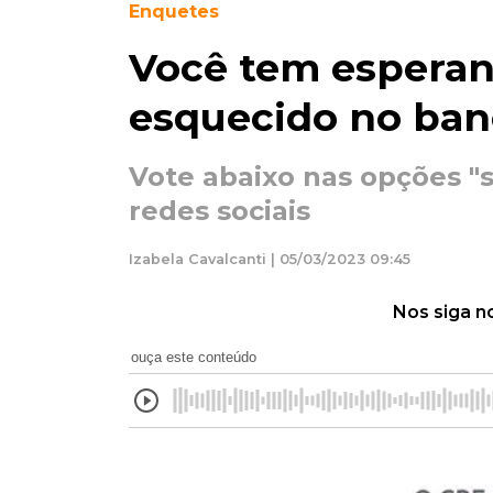
Enquetes
Você tem esperanç
esquecido no ban
Vote abaixo nas opções "
redes sociais
Izabela Cavalcanti | 05/03/2023 09:45
Nos siga n
ouça este conteúdo