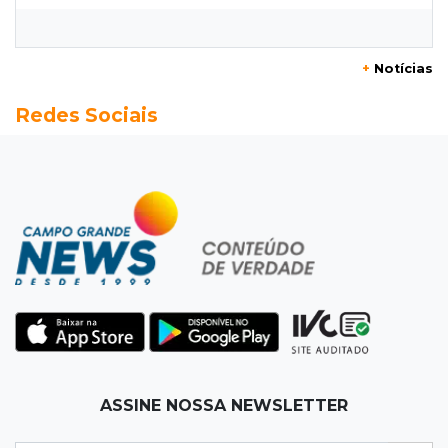
amazona de MS quer chegar ao Texas
12:32
Máquinas de Areia
+
Notícias
Empresário investigado em 2023 volta a ser
Redes Sociais
alvo por R$ 100 milhões em contratos
12:26
Clima
Defesa Civil descarta cenário extremo com
chegada de ciclone
12:12
Natureza
Ovos de arara-azul marcam início da
temporada reprodutiva no Pantanal
12:06
Aquidauana
ASSINE NOSSA NEWSLETTER
Após apagão, comerciantes contabilizam
prejuízos e buscam ressarcimento