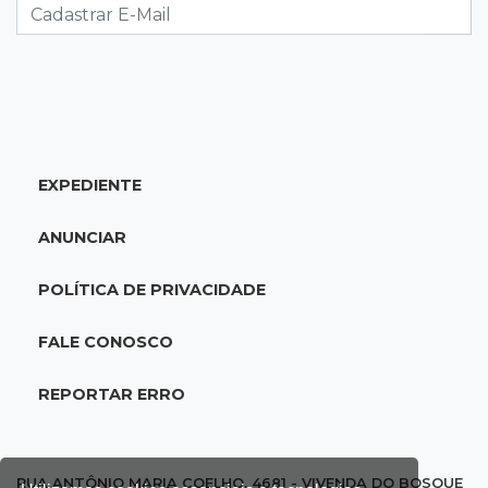
11:55
Meio ambiente
Engenheiro do Pantanal: tatu-canastra pode
ganhar dia oficial em MS
11:38
Agosto Lilás
EXPEDIENTE
Dupla troca a 'sofrência' por alerta contra a
violência à mulher
ANUNCIAR
11:37
Recomposição de fundo
POLÍTICA DE PRIVACIDADE
Câmara deve dar urgência a debate de dívida
da prefeitura com previdência
FALE CONOSCO
11:34
Pedro Juan
REPORTAR ERRO
Polícia fecha laboratório clandestino de
emagrecedores e prende 2 brasileiros
RUA ANTÔNIO MARIA COELHO, 4681 - VIVENDA DO BOSQUE