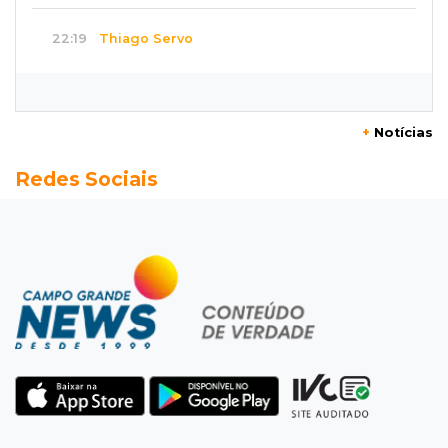
22:19
Thiago Servo
Sertanejo desiste de ação de R$ 12 milhões
por pagar pensão sem ser pai
+
Notícias
21:50
Balcão de empregos
Redes Sociais
Semana vai começar com 909 novas
oportunidades de trabalho em 114 funções
21:31
Flagrante
Motorista atinge carro parado, perde
retrovisor e foge no Jardim Antártica
21:12
Entrevista
“Sinto que ela está por perto”, diz mãe de
bebê desaparecida