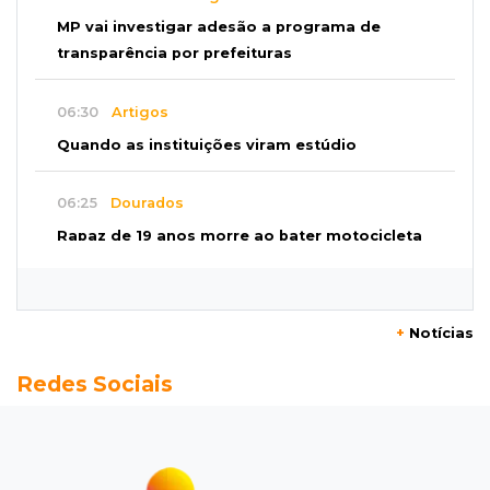
MP vai investigar adesão a programa de
transparência por prefeituras
06:30
Artigos
Quando as instituições viram estúdio
06:25
Dourados
Rapaz de 19 anos morre ao bater motocicleta
em caminhão estacionado
06:12
Previsão do tempo
+
Notícias
Instabilidade avança sobre MS nesta sexta e
Redes Sociais
nova frente fria chega no domingo
06:02
Editorial
As tragédias mostram que o maior perigo da