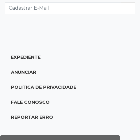
capotamento em rodovia
08:51
Ponta Porã
Discussão termina com homem morto a socos
por ex-companheiro de amiga
EXPEDIENTE
08:45
De madrugada
Após briga, casa pega fogo duas vezes em
ANUNCIAR
condomínio do Nova Lima
POLÍTICA DE PRIVACIDADE
08:37
Agendão de partidas
Rodada do Brasileirão tem 6 jogos neste
FALE CONOSCO
domingo de Dia dos Pais
REPORTAR ERRO
08:30
Em Pauta
O enorme peso dos genes na obesidade