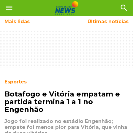
menu
search
Mais
lidas
Últimas notícias
Esportes
Botafogo e Vitória empatam e
partida termina 1 a 1 no
Engenhão
Jogo foi realizado no estádio Engenhão;
empate foi menos pior para Vitória, que vinha