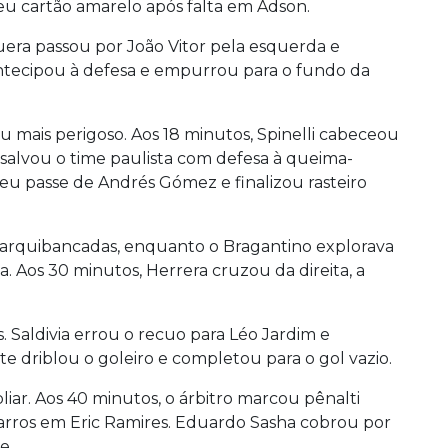
u cartão amarelo após falta em Adson.
uera passou por João Vitor pela esquerda e
 antecipou à defesa e empurrou para o fundo da
mais perigoso. Aos 18 minutos, Spinelli cabeceou
salvou o time paulista com defesa à queima-
u passe de Andrés Gómez e finalizou rasteiro
s arquibancadas, enquanto o Bragantino explorava
a. Aos 30 minutos, Herrera cruzou da direita, a
s. Saldivia errou o recuo para Léo Jardim e
e driblou o goleiro e completou para o gol vazio.
iar. Aos 40 minutos, o árbitro marcou pênalti
Barros em Eric Ramires. Eduardo Sasha cobrou por
e.