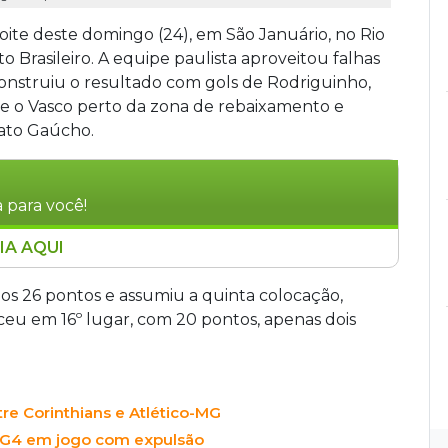
oite deste domingo (24), em São Januário, no Rio
 Brasileiro. A equipe paulista aproveitou falhas
construiu o resultado com gols de Rodriguinho,
ve o Vasco perto da zona de rebaixamento e
ato Gaúcho.
 para você!
IA AQUI
 São Januário, pela 17ª rodada do Brasileiro.
arcaram os gols. O resultado deixou o
os 26 pontos e assumiu a quinta colocação,
olocação. O Vasco ficou em 16º, com 20 pontos,
u em 16º lugar, com 20 pontos, apenas dois
 derrota aumentou a pressão sobre o técnico
torcida no apito final.
re Corinthians e Atlético-MG
no G4 em jogo com expulsão