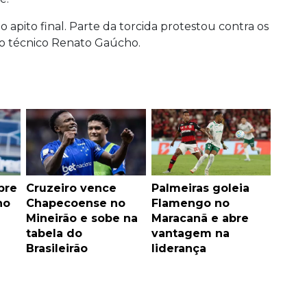
 apito final. Parte da torcida protestou contra os
ao técnico Renato Gaúcho.
bre
Cruzeiro vence
Palmeiras goleia
no
Chapecoense no
Flamengo no
m
Mineirão e sobe na
Maracanã e abre
tabela do
vantagem na
Brasileirão
liderança