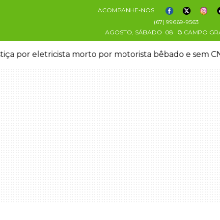
ACOMPANHE-NOS
(67) 99669-9563
AGOSTO, SÁBADO
08
CAMPO GR
stiça por eletricista morto por motorista bêbado e sem 