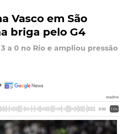
na Vasco em São
na briga pelo G4
3 a 0 no Rio e ampliou pressão
o
readme
1.0x
0:00