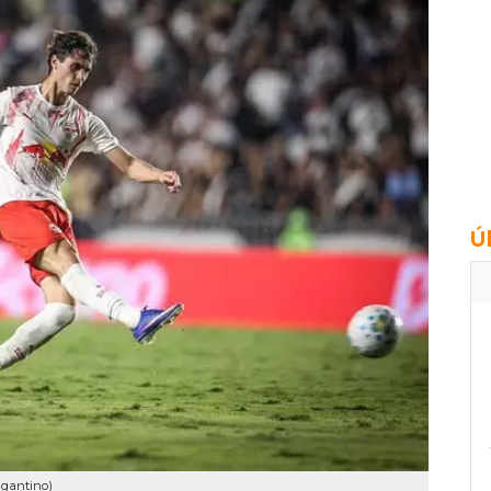
Ú
agantino)