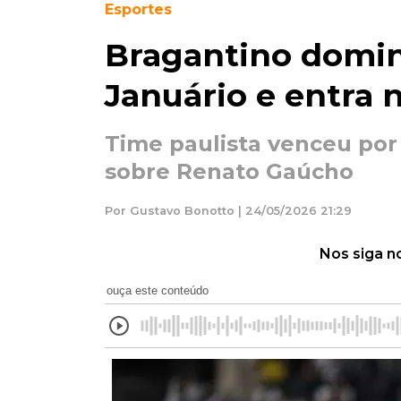
Esportes
Bragantino domi
Januário e entra 
Time paulista venceu por 
sobre Renato Gaúcho
Por Gustavo Bonotto | 24/05/2026 21:29
Nos siga n
ouça este conteúdo