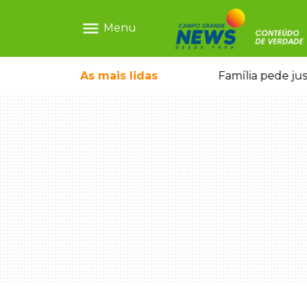
menu
Menu
o pai e morre a caminho do hospital
As mais
lidas
Família pede ju