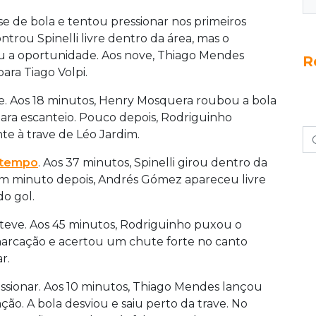
e de bola e tentou pressionar nos primeiros
ntrou Spinelli livre dentro da área, mas o
u a oportunidade. Aos nove, Thiago Mendes
R
para Tiago Volpi.
e. Aos 18 minutos, Henry Mosquera roubou a bola
para escanteio. Pouco depois, Rodriguinho
te à trave de Léo Jardim.
tempo
. Aos 37 minutos, Spinelli girou dentro da
 Um minuto depois, Andrés Gómez apareceu livre
o gol.
 teve. Aos 45 minutos, Rodriguinho puxou o
arcação e acertou um chute forte no canto
r.
ssionar. Aos 10 minutos, Thiago Mendes lançou
ção. A bola desviou e saiu perto da trave. No