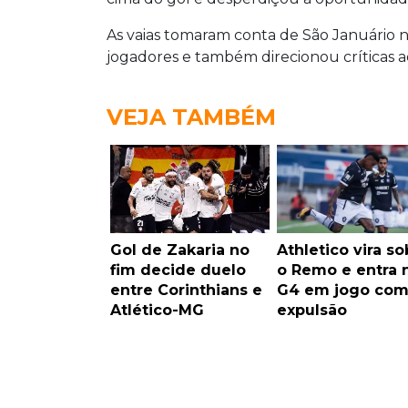
As vaias tomaram conta de São Januário no
jogadores e também direcionou críticas 
VEJA TAMBÉM
Gol de Zakaria no
Athletico vira so
fim decide duelo
o Remo e entra 
entre Corinthians e
G4 em jogo co
Atlético-MG
expulsão