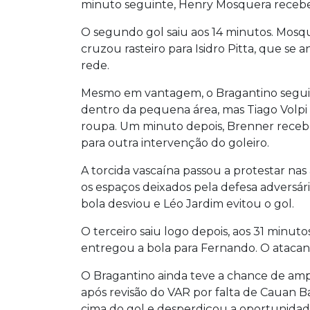
minuto seguinte, Henry Mosquera recebe
O segundo gol saiu aos 14 minutos. Mosq
cruzou rasteiro para Isidro Pitta, que se
rede.
Mesmo em vantagem, o Bragantino seguiu 
dentro da pequena área, mas Tiago Volpi 
roupa. Um minuto depois, Brenner recebe
para outra intervenção do goleiro.
A torcida vascaína passou a protestar na
os espaços deixados pela defesa adversári
bola desviou e Léo Jardim evitou o gol.
O terceiro saiu logo depois, aos 31 minuto
entregou a bola para Fernando. O atacant
O Bragantino ainda teve a chance de ampl
após revisão do VAR por falta de Cauan 
cima do gol e desperdiçou a oportunidad