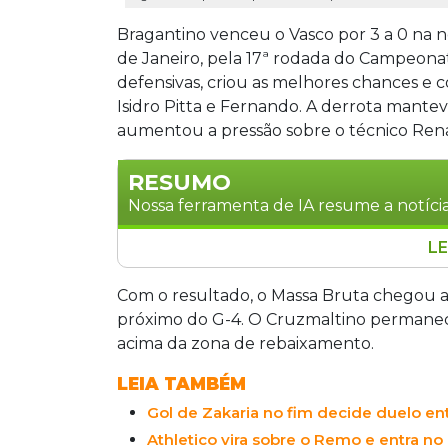
Bragantino venceu o Vasco por 3 a 0 na n
de Janeiro, pela 17ª rodada do Campeonato
defensivas, criou as melhores chances e 
Isidro Pitta e Fernando. A derrota mante
aumentou a pressão sobre o técnico Ren
RESUMO
Nossa ferramenta de IA resume a notícia
LE
Bragantino venceu o Vasco por 3 a 0 em
Rodriguinho, Isidro Pitta e Fernando m
Com o resultado, o Massa Bruta chegou a
Bragantino com 26 pontos, na quinta c
próximo do G-4. O Cruzmaltino permanece
dois acima da zona de rebaixamento. A
acima da zona de rebaixamento.
Renato Gaúcho, que foi alvo de vaias da 
LEIA TAMBÉM
Gol de Zakaria no fim decide duelo ent
Athletico vira sobre o Remo e entra 