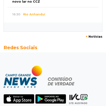
novo lar no CCZ
16:30
Rio Anhanduí
Cágado surge na Ernesto Geisel e motorista
encara barranco para ajudar
+
Notícias
16:27
Indenização
Redes Sociais
Mulher que deu garrafada após briga de
trânsito vai ter que pagar R$ 5 mil
16:15
Operação
Prefeitura firma contrato de R$ 25 milhões
para tapa-buracos na Capital
16:07
Crime em maio
Assassino é preso saindo armado de padaria
no Taveirópolis