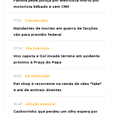
Família pede justiça por eletricista morto por
motorista bêbado e sem CNH
17:01
Transferidos
Mandantes de mortes em guerra de facções
vão para presídio federal
17:00
Vila Sobrinho
Uno capota e Gol invade terreno em acidente
próximo à Praça do Papa
16:52
De estimação
Pet shop é recorrente na venda de cães "fake"
e até de animais doentes
16:47
Adoção especial
Cachorrinho que perdeu um olho espera por