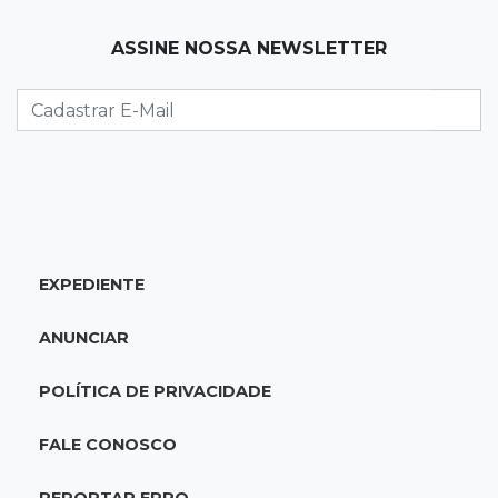
15:53
Feriadão
ASSINE NOSSA NEWSLETTER
Justiça suspende expediente por dois dias e
só volta na próxima quarta
15:45
Vídeo
Jovem é baleado por atiradores na loja do pai
e morre a caminho do hospital
EXPEDIENTE
15:35
Crime no Coophavila II
Acusado de matar ex da esposa a facadas
ANUNCIAR
alega legítima defesa e é absolvido
POLÍTICA DE PRIVACIDADE
15:28
Curso de Linguagens
UEMS abre inscrições para voluntários
FALE CONOSCO
ensinarem português a estrangeiros