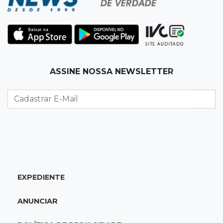
19:12
Na Vila Belmiro
Athletico vence Santos por 2 a 0 e mantém 3º
lugar no Brasileirão
18:51
Oportunidades
ASSINE NOSSA NEWSLETTER
UEMS está com seleções para professores
com salários de até R$ 10,2 mil
18:33
Em 2022
Homem que ajudou a sequestrar bebê matou
adolescente atropelada no Amazonas
EXPEDIENTE
18:15
Nubank Parque
Palmeiras e Inter ficam no 0 a 0 pela 22ª
ANUNCIAR
rodada do Brasileirão