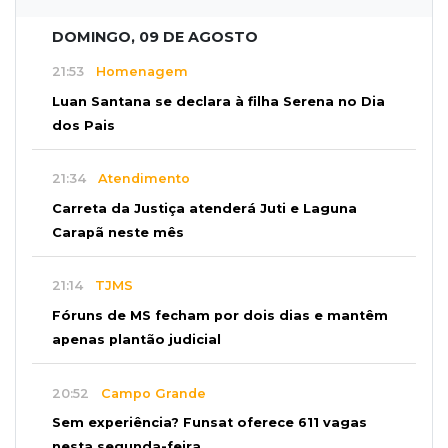
DOMINGO, 09 DE AGOSTO
21:53
Homenagem
Luan Santana se declara à filha Serena no Dia
dos Pais
21:34
Atendimento
Carreta da Justiça atenderá Juti e Laguna
Carapã neste mês
21:14
TJMS
Fóruns de MS fecham por dois dias e mantêm
apenas plantão judicial
20:52
Campo Grande
Sem experiência? Funsat oferece 611 vagas
nesta segunda-feira