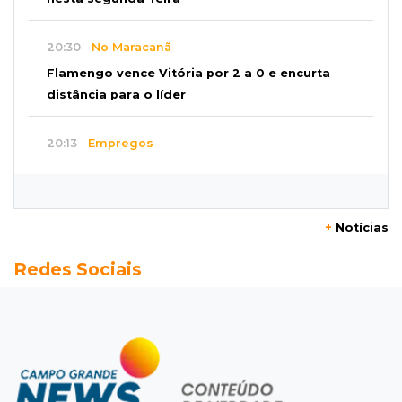
20:30
No Maracanã
Flamengo vence Vitória por 2 a 0 e encurta
distância para o líder
20:13
Empregos
Seleções em MS têm salários de até R$ 8,2 mil;
veja oportunidades
+
Notícias
19:50
Jardim Itatiaia
Redes Sociais
Vigia é amarrado durante roubo de carro e
dois caminhões em pátio
19:35
Bragança Paulista
Corinthians vence Bragantino por 2 a 0 e sobe
para 7º no Brasileirão