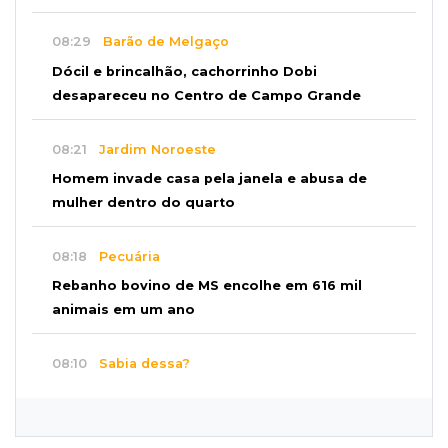
08:29
Barão de Melgaço
Dócil e brincalhão, cachorrinho Dobi
desapareceu no Centro de Campo Grande
08:21
Jardim Noroeste
Homem invade casa pela janela e abusa de
mulher dentro do quarto
08:18
Pecuária
Rebanho bovino de MS encolhe em 616 mil
animais em um ano
08:10
Sabia dessa?
Roupinha no calor pode virar uma “estufa” e
até matar seu cachorro