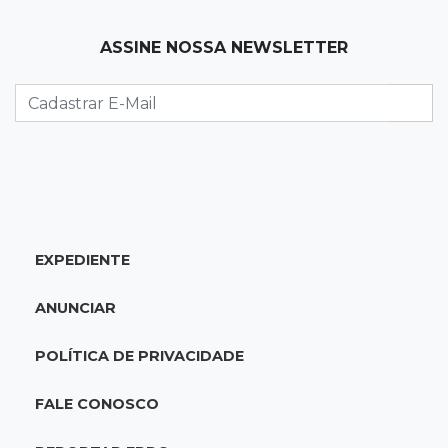
19:41
Feminicídio
ASSINE NOSSA NEWSLETTER
Júri condena a 25 anos homem que atropelou
esposa em frente aos filhos
19:20
Selic
Banco Central reduz juros para 14% ao ano em
4º corte consecutivo
EXPEDIENTE
19:05
Pregão
Dólar comercial fecha cotado a R$ 5,12 com
ANUNCIAR
atenção ao cenário externo
POLÍTICA DE PRIVACIDADE
18:41
Ideb
Ensino Médio melhora nas maiores cidades do
FALE CONOSCO
Estado, mas aprendizagem recua