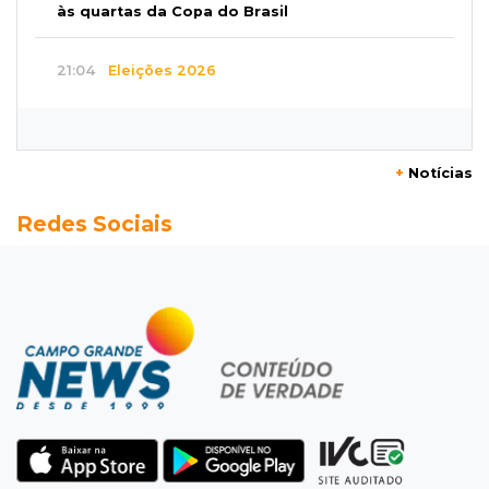
às quartas da Copa do Brasil
21:04
Eleições 2026
Convenção oficializa Catan como candidato
do Novo ao governo de MS
+
Notícias
20:41
Sorte
Redes Sociais
Veja as dezenas de hoje na Dupla Sena,
Lotomania, Super Sete e mais
20:20
Aviso inusitado
Com 11 gatos, morador pede fim do abandono
dos pets em frente de casa
20:03
Justiça
Ex-PM deixa prisão para tratamento médico 5
meses após ser capturado