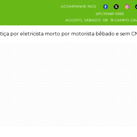
ACOMPANHE-NOS
(67) 99669-9563
AGOSTO, SÁBADO
08
CAMPO GR
stiça por eletricista morto por motorista bêbado e sem 