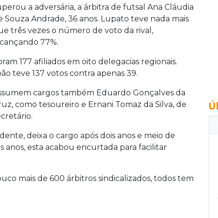
uperou a adversária, a árbitra de futsal Ana Cláudia
e Souza Andrade, 36 anos. Lupato teve nada mais
ue três vezes o número de voto da rival,
lcançando 77%.
oram 177 afiliados em oito delegacias regionais.
oão teve 137 votos contra apenas 39.
ssumem cargos também Eduardo Gonçalves da
ruz, como tesoureiro e Ernani Tomaz da Silva, de
Ú
cretário.
idente, deixa o cargo após dois anos e meio de
anos, esta acabou encurtada para facilitar
co mais de 600 árbitros sindicalizados, todos tem