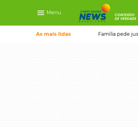
menu
Menu
o pai e morre a caminho do hospital
As mais
lidas
Família pede ju