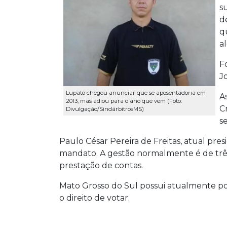
s
d
q
a
F
J
Lupato chegou anunciar que se aposentadoria em
A
2013, mas adiou para o ano que vem (Foto:
C
Divulgação/SindárbitrosMS)
se
Paulo César Pereira de Freitas, atual pres
mandato. A gestão normalmente é de três 
prestação de contas.
Mato Grosso do Sul possui atualmente pou
o direito de votar.