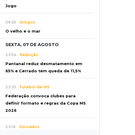
Jogo
06:55
Artigos
O velho e o mar
SEXTA, 07 DE AGOSTO
23:54
Redução
Pantanal reduz desmatamento em
65% e Cerrado tem queda de 11,5%
23:35
Futebol de MS
Federação convoca clubes para
definir formato e regras da Copa MS
2026
23:16
Dourados