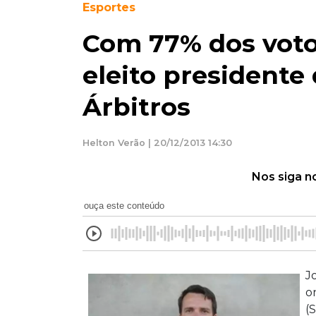
Esportes
Com 77% dos voto
eleito presidente
Árbitros
Helton Verão | 20/12/2013 14:30
Nos siga n
ouça este conteúdo
J
o
(