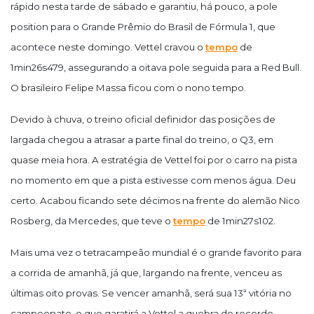
rápido nesta tarde de sábado e garantiu, há pouco, a pole
position para o Grande Prêmio do Brasil de Fórmula 1, que
acontece neste domingo. Vettel cravou o
tempo
de
1min26s479, assegurando a oitava pole seguida para a Red Bull.
O brasileiro Felipe Massa ficou com o nono tempo.
Devido à chuva, o treino oficial definidor das posições de
largada chegou a atrasar a parte final do treino, o Q3, em
quase meia hora. A estratégia de Vettel foi por o carro na pista
no momento em que a pista estivesse com menos água. Deu
certo. Acabou ficando sete décimos na frente do alemão Nico
Rosberg, da Mercedes, que teve o
tempo
de 1min27s102.
Mais uma vez o tetracampeão mundial é o grande favorito para
a corrida de amanhã, já que, largando na frente, venceu as
últimas oito provas. Se vencer amanhã, será sua 13ª vitória no
campeonato, o que garatirá a Vettel a quebra do recorde