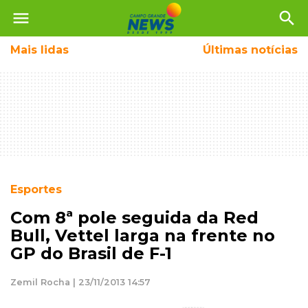
menu
search
Mais
lidas
Últimas notícias
Esportes
Com 8ª pole seguida da Red
Bull, Vettel larga na frente no
GP do Brasil de F-1
Zemil Rocha | 23/11/2013 14:57