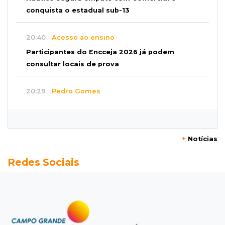
conquista o estadual sub-13
20:40
Acesso ao ensino
Participantes do Encceja 2026 já podem
consultar locais de prova
20:29
Pedro Gomes
Jovem morre baleado e suspeita envolve
disputa entre facções rivais
+
Notícias
20:01
Futebol feminino
Redes Sociais
Pantanal treina em Goiânia antes de jogo que
vale acesso inédito à Série A2
19:44
Campeonato Brasileiro
Remo busca empate com Atlético-MG e segue