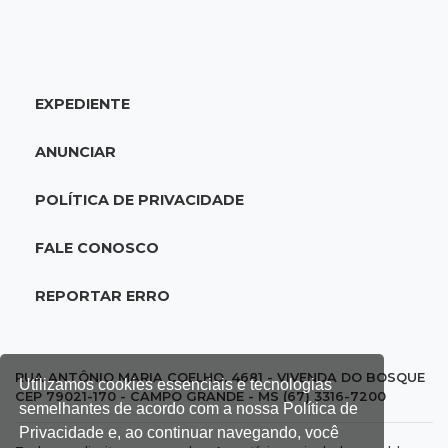
UEMS está com seleções para professores
com salários de até R$ 10,2 mil
EXPEDIENTE
18:33
Em 2022
Homem que ajudou a sequestrar bebê matou
ANUNCIAR
adolescente atropelada no Amazonas
POLÍTICA DE PRIVACIDADE
18:15
Nubank Parque
Palmeiras e Inter ficam no 0 a 0 pela 22ª
FALE CONOSCO
rodada do Brasileirão
REPORTAR ERRO
17:58
Gratuitas
Justiça homologa acordo para castração de
1% da população de pets na Capital
RUA ANTÔNIO MARIA COELHO, 4681 - VIVENDA DO BOSQUE
Utilizamos cookies essenciais e tecnologias
CEP 79021-170 - CAMPO GRANDE - MS (67) 3316-7200
semelhantes de acordo com a nossa Política de
17:32
Arena Fonte Nova
Privacidade e, ao continuar navegando, você