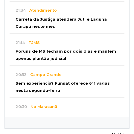
21:34
Atendimento
Carreta da Justiça atenderá Juti e Laguna
Carapã neste mês
21:14
TJMS
Fóruns de MS fecham por dois dias e mantêm
apenas plantão judicial
20:52
Campo Grande
Sem experiência? Funsat oferece 611 vagas
nesta segunda-feira
20:30
No Maracanã
Flamengo vence Vitória por 2 a 0 e encurta
distância para o líder