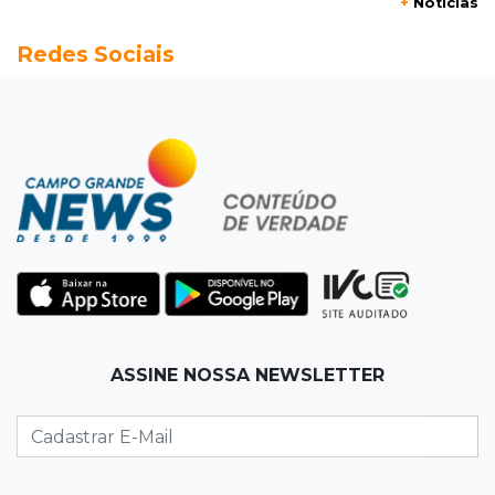
+
Notícias
20:13
Empregos
Redes Sociais
Seleções em MS têm salários de até R$ 8,2 mil;
veja oportunidades
19:50
Jardim Itatiaia
Vigia é amarrado durante roubo de carro e
dois caminhões em pátio
19:35
Bragança Paulista
Corinthians vence Bragantino por 2 a 0 e sobe
para 7º no Brasileirão
19:12
Na Vila Belmiro
ASSINE NOSSA NEWSLETTER
Athletico vence Santos por 2 a 0 e mantém 3º
lugar no Brasileirão
18:51
Oportunidades