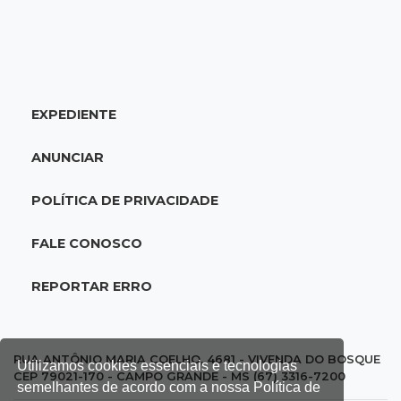
20:25
Sorte
Veja as dezenas de hoje na Mega-Sena, Quina,
Timemania e mais
EXPEDIENTE
20:06
Balcão de empregos
Semana termina com 913 vagas de trabalho
ANUNCIAR
abertas em 114 funções
POLÍTICA DE PRIVACIDADE
19:47
Festival do Sobá
Em visita à Feira Central, Riedel volta a
FALE CONOSCO
prometer apoio para revitalização
REPORTAR ERRO
19:28
Contravenção penal
STF suspende julgamento que pode definir
futuro do jogo do bicho no País
RUA ANTÔNIO MARIA COELHO, 4681 - VIVENDA DO BOSQUE
Utilizamos cookies essenciais e tecnologias
CEP 79021-170 - CAMPO GRANDE - MS (67) 3316-7200
semelhantes de acordo com a nossa Política de