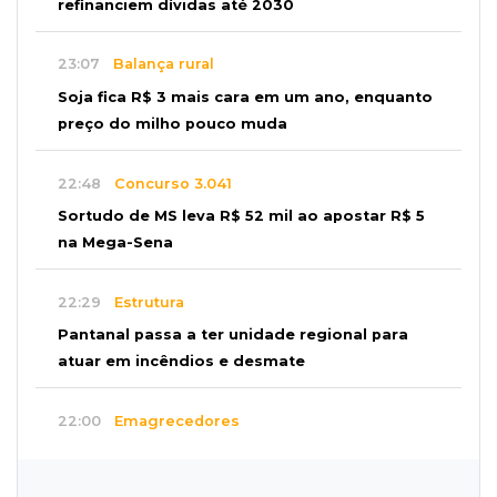
refinanciem dívidas até 2030
23:07
Balança rural
Soja fica R$ 3 mais cara em um ano, enquanto
preço do milho pouco muda
22:48
Concurso 3.041
Sortudo de MS leva R$ 52 mil ao apostar R$ 5
na Mega-Sena
22:29
Estrutura
Pantanal passa a ter unidade regional para
atuar em incêndios e desmate
22:00
Emagrecedores
MS lidera procura digital por canetas
paraguaias sem registro