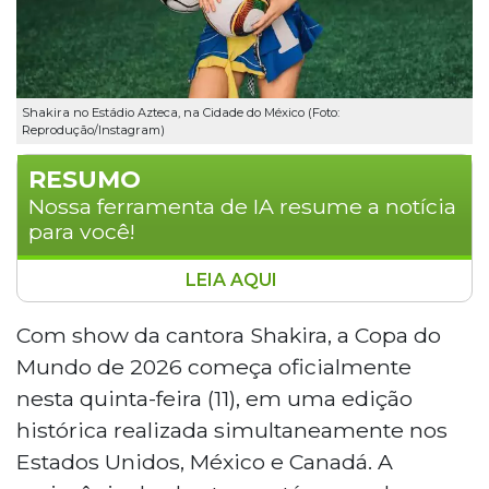
Shakira no Estádio Azteca, na Cidade do México (Foto:
Reprodução/Instagram)
RESUMO
Nossa ferramenta de IA resume a notícia
para você!
LEIA AQUI
A Copa do Mundo de 2026 começa nesta
quinta-feira (11) com show de Shakira no
Com show da cantora Shakira, a Copa do
México, onde a seleção local enfrenta a
Mundo de 2026 começa oficialmente
África do Sul às 15h no Estádio Azteca. A
nesta quinta-feira (11), em uma edição
edição histórica reúne 48 seleções em
histórica realizada simultaneamente nos
três países: Estados Unidos, México e
Estados Unidos, México e Canadá. A
Canadá. O Brasil estreia no sábado (13), às
18h, contra Marrocos pelo Grupo C, com o