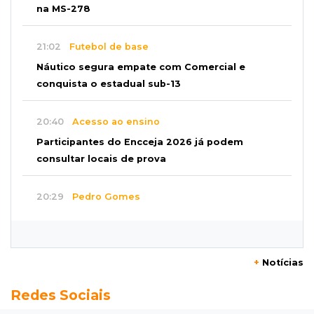
na MS-278
21:02
Futebol de base
Náutico segura empate com Comercial e
conquista o estadual sub-13
20:40
Acesso ao ensino
Participantes do Encceja 2026 já podem
consultar locais de prova
20:29
Pedro Gomes
Jovem morre baleado e suspeita envolve
disputa entre facções rivais
+
Notícias
20:01
Futebol feminino
Redes Sociais
Pantanal treina em Goiânia antes de jogo que
vale acesso inédito à Série A2