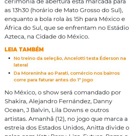
cerimônia de abertura está marcada para
sul-mato-grossense Éderson dos Santos
as 13h30 (horário de Mato Grosso do Sul),
na delegação após 32 anos sem
enquanto a bola rola às 15h para México e
representantes de MS na Seleção.
África do Sul, que se enfrentam no Estádio
Azteca, na Cidade do México.
LEIA TAMBÉM
No treino da seleção, Ancelotti testa Éderson na
lateral
Da Moreninha ao Parati, comércio nos bairros
corre para faturar antes do 1º jogo
No México, o show será comandado por
Shakira, Alejandro Fernández, Danny
Ocean, J Balvin, Lila Downs e outros
artistas. Amanhã (12), no jogo que marca a
estreia dos Estados Unidos, Anitta divide o