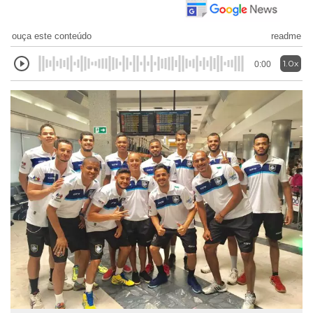
ouça este conteúdo
readme
1.0x
0:00