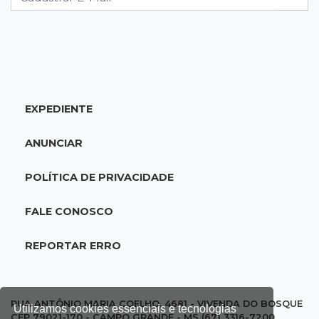
08:19
Cassilândia
Membro do Comando Vermelho é flagrado
vendendo cocaína dentro de hospital
EXPEDIENTE
08:15
Em Pauta
Jagunços, jacobinos e batalha política nas
ANUNCIAR
ruas de Corumbá em 1897
POLÍTICA DE PRIVACIDADE
08:10
Artigos
O rebanho dos originais
FALE CONOSCO
08:06
De MS para o mundo
REPORTAR ERRO
Da pele para a tela, tatuadora de Campo
Grande expõe obras na Itália
RUA ANTÔNIO MARIA COELHO, 4681 - VIVENDA DO BOSQUE
Utilizamos cookies essenciais e tecnologias
CEP 79021-170 - CAMPO GRANDE - MS (67) 3316-7200