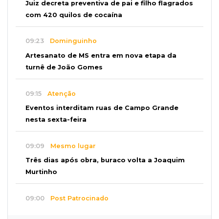
Juiz decreta preventiva de pai e filho flagrados
com 420 quilos de cocaína
09:23
Dominguinho
Artesanato de MS entra em nova etapa da
turnê de João Gomes
09:15
Atenção
Eventos interditam ruas de Campo Grande
nesta sexta-feira
09:09
Mesmo lugar
Três dias após obra, buraco volta a Joaquim
Murtinho
09:00
Post Patrocinado
Chanton celebra Dia dos Pais com cestas, kits