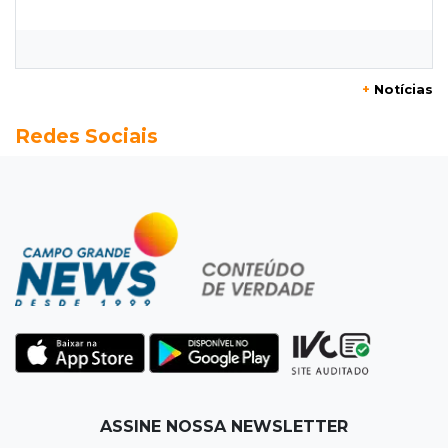
Idoso tem R$ 39,7 mil retirados da conta em
três transferências misteriosas
+
Notícias
13:00
Artigos
Redes Sociais
O crescimento descontrolado das big techs
12:55
Ventania
Árvore cai, bloqueia avenida e deixa comércio
sem energia em Campo Grande
12:34
"Foi mal"
Mulher em situação de rua coloca fogo em
terreno e causa incêndio no Santo Amaro
12:10
Direito
ASSINE NOSSA NEWSLETTER
Inteligência Artificial avança na advocacia e