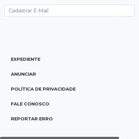
encurta tarefas administrativas
12:08
Decisão judicial
Justiça manda tirar canil e proíbe treino do
Choque ao lado de condomínio
11:56
Esquecidos
EXPEDIENTE
Primeiro corpo do “cemitério de Nando”
nunca teve nome
ANUNCIAR
11:48
Nova Alvorada do Sul
POLÍTICA DE PRIVACIDADE
Vereadora é acusada de insinuar em vídeo
que prefeito agride mulheres
FALE CONOSCO
11:31
Paradeiro incerto
REPORTAR ERRO
Mãe narra emboscada e diz ter sido amarrada
antes de bebê desaparecer