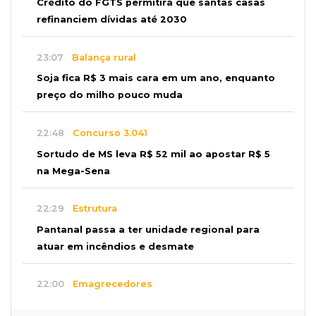
Crédito do FGTS permitirá que santas casas
refinanciem dívidas até 2030
23:07
Balança rural
Soja fica R$ 3 mais cara em um ano, enquanto
preço do milho pouco muda
22:48
Concurso 3.041
Sortudo de MS leva R$ 52 mil ao apostar R$ 5
na Mega-Sena
22:29
Estrutura
Pantanal passa a ter unidade regional para
atuar em incêndios e desmate
22:00
Emagrecedores
MS lidera procura digital por canetas