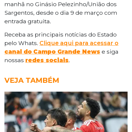
manhã no Ginásio Pelezinho/União dos
Sargentos, desde o dia 9 de março com
entrada gratuita.
Receba as principais notícias do Estado
pelo Whats.
Clique aqui para acessar o
canal do
Campo Grande News
e siga
nossas
redes sociais
.
VEJA TAMBÉM