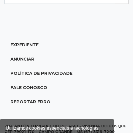
20:25
Sorte
Veja as dezenas de hoje na Mega-Sena, Quina,
Timemania e mais
EXPEDIENTE
20:06
Balcão de empregos
Semana termina com 913 vagas de trabalho
ANUNCIAR
abertas em 114 funções
POLÍTICA DE PRIVACIDADE
19:47
Festival do Sobá
Em visita à Feira Central, Riedel volta a
FALE CONOSCO
prometer apoio para revitalização
REPORTAR ERRO
19:28
Contravenção penal
STF suspende julgamento que pode definir
futuro do jogo do bicho no País
RUA ANTÔNIO MARIA COELHO, 4681 - VIVENDA DO BOSQUE
Utilizamos cookies essenciais e tecnologias
CEP 79021-170 - CAMPO GRANDE - MS (67) 3316-7200