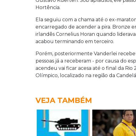
Gustavo Kuerten. Sob aplausos, ele passo
Hortência.
Ela seguiu com a chama até o ex-maratoni
encarregado de acender a pira. Bronze e
irlandês Cornelius Horan quando liderava 
acabou terminando em terceiro.
Porém, posteriormente Vanderlei recebeu
pessoas já a receberam - por causa do es
acendeu vai ficar acesa até o final da R
Olímpico, localizado na região da Candelár
VEJA TAMBÉM