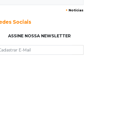
+
Notícias
08:49
“Magistrado cônjuge”
Juíza diz que decisão do marido em
edes Sociais
fase anterior não anula Operação
Gutenberg
ASSINE NOSSA NEWSLETTER
08:48
Ideb
Após sete anos, qualidade do ensino
estadual supera resultado pré-
pandemia
08:34
Ideb
Escolas particulares de Campo
Grande têm notas entre 5,5 e 8,3
08:30
Entre Risco e Decisão
Recuperação judicial não é lugar para