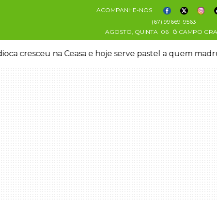
ACOMPANHE-NOS
(67) 99669-9563
AGOSTO, QUINTA
06
CAMPO GR
oca cresceu na Ceasa e hoje serve pastel a quem mad