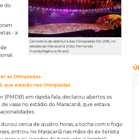
te do
foram
etas - a
Cerimônia de abertura das Olimpíadas Rio 2016, no
estádio do Maracanã (Foto: Fernando
 de
Frazão/Agência Brasil)
ional.
Ú
ver as Olimpíadas
MS que estarão nas Olimpíadas
er (PMDB) em rápida fala, declarou abertos os
o de vaias no estádio do Maracanã, que estava
nacionalidades.
 durou cerca de quatro horas, a tocha com o fogo
meses, entrou no Maracanã nas mãos do ex-tenista