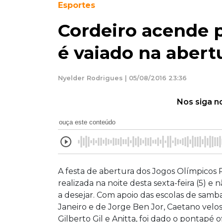
Esportes
Cordeiro acende p
é vaiado na abert
Nyelder Rodrigues | 05/08/2016 23:36
Nos siga n
ouça este conteúdo
A festa de abertura dos Jogos Olímpicos R
realizada na noite desta sexta-feira (5) e 
a desejar. Com apoio das escolas de samb
Janeiro e de Jorge Ben Jor, Caetano velos
Gilberto Gil e Anitta, foi dado o pontapé of