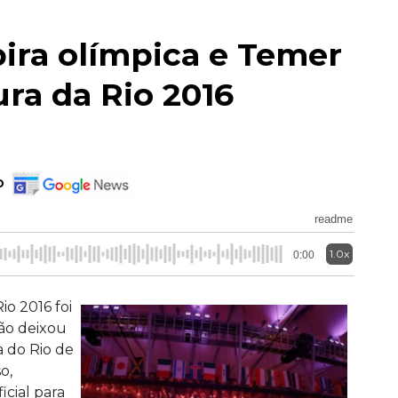
ira olímpica e Temer
ura da Rio 2016
o
readme
1.0x
0:00
io 2016 foi
não deixou
a do Rio de
o,
icial para