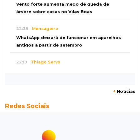
Vento forte aumenta medo de queda de
árvore sobre casas no Vilas Boas
22:38
Mensageiro
WhatsApp deixará de funcionar em aparelhos
antigos a partir de setembro
22:19
Thiago Servo
Sertanejo desiste de ação de R$ 12 milhões
por pagar pensão sem ser pai
+
Notícias
21:50
Balcão de empregos
Redes Sociais
Semana vai começar com 909 novas
oportunidades de trabalho em 114 funções
21:31
Flagrante
Motorista atinge carro parado, perde