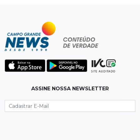
conter erosão causada pela chuva
15:38
Sem acesso
Pantanal perde para o Planalto e dá adeus ao
Brasileiro Feminino A3
15:25
Ainda tentou fugir
Condutor desrespeita "pare", bate em carro e
rodopia em rua na Mata do Jacinto
15:12
Direto das Ruas
ASSINE NOSSA NEWSLETTER
Apesar de rápida, chuva causa alagamentos
em vários pontos e derruba temperatura
15:03
Casa própria
Feirão de imóveis começa na quarta com
subsídios de até R$ 16 mil