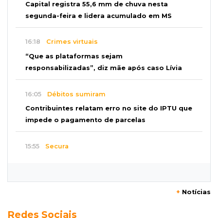
Capital registra 55,6 mm de chuva nesta
segunda-feira e lidera acumulado em MS
16:18
Crimes virtuais
“Que as plataformas sejam
responsabilizadas”, diz mãe após caso Lívia
16:05
Débitos sumiram
Contribuintes relatam erro no site do IPTU que
impede o pagamento de parcelas
15:55
Secura
Após chuva, Campo Grande terá 6 dias de
alerta para umidade baixa
+
Notícias
15:48
Naviraí
Redes Sociais
Governo aprova licitação de R$ 13,7 mi para