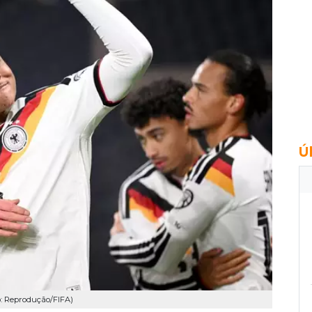
Ú
o: Reprodução/FIFA)