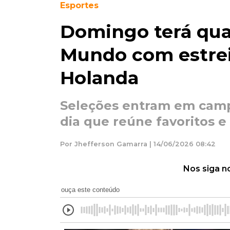
Esportes
Domingo terá qua
Mundo com estre
Holanda
Seleções entram em camp
dia que reúne favoritos e
Por Jhefferson Gamarra | 14/06/2026 08:42
Nos siga n
ouça este conteúdo