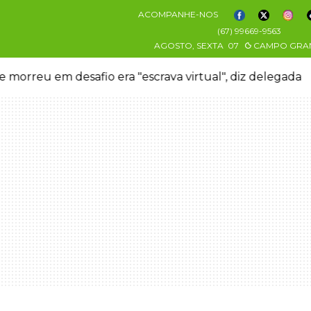
ACOMPANHE-NOS
(67) 99669-9563
AGOSTO, SEXTA
07
CAMPO GRA
 morreu em desafio era "escrava virtual", diz delegada