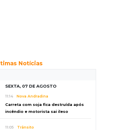
ltimas Notícias
SEXTA, 07 DE AGOSTO
11:14
Nova Andradina
Carreta com soja fica destruída após
incêndio e motorista sai ileso
11:05
Trânsito