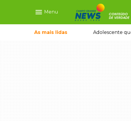
menu
Menu
icleta em caminhão estacionado
As mais
lidas
Adolescente que