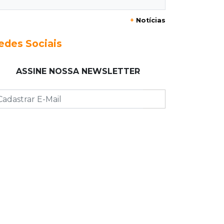
+
Notícias
10:23
Anvisa alerta
Uso de testosterona sem indicação
edes Sociais
pode causar acne e problemas no
coração
ASSINE NOSSA NEWSLETTER
10:18
Comércio exterior
Superávit comercial de MS cresce
17,8% com alta das exportações
10:13
Arte com a escrita
Concurso de Poesias anuncia
vencedores e premiará os melhores
no dia 20
10:09
Corumbá
Com canal travado e via inundada,