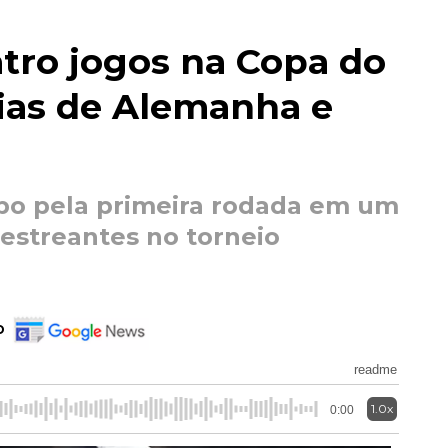
tro jogos na Copa do
ias de Alemanha e
o pela primeira rodada em um
 estreantes no torneio
o
readme
1.0x
0:00