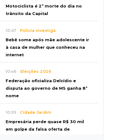
Motociclista é 2ª morte do dia no
trânsito da Capital
10:47
Polícia investiga
Bebê some após mãe adolescente ir
à casa de mulher que conheceu na
internet
10:46
Eleições 2026
Federação oficializa Delcídio e
disputa ao governo de MS ganha 8º
nome
10:39
Cidade Jardim
Empresária perde quase R$ 30 mil
em golpe da falsa oferta de
empréstimo