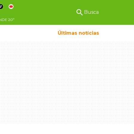
search
Busca
NDE
20º
Últimas notícias