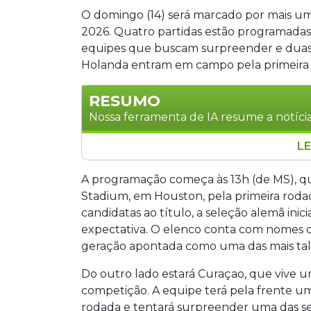
O domingo (14) será marcado por mais 
2026. Quatro partidas estão programadas 
equipes que buscam surpreender e duas 
Holanda entram em campo pela primeira 
RESUMO
Nossa ferramenta de IA resume a notícia
LE
O domingo (14) terá quatro partidas 
as estreias de Alemanha e Holanda. O
A programação começa às 13h (de MS), 
Stadium, em Houston, pelo Grupo E. Às
Stadium, em Houston, pela primeira roda
pelo Grupo F. Às 19h, Costa do Marfim 
candidatas ao título, a seleção alemã in
Tunísia encerram a rodada.
expectativa. O elenco conta com nomes c
geração apontada como uma das mais tale
Do outro lado estará Curaçao, que vive u
competição. A equipe terá pela frente um 
rodada e tentará surpreender uma das sel