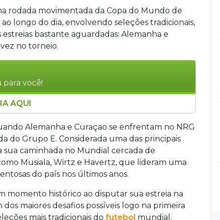
uma rodada movimentada da Copa do Mundo de
ao longo do dia, envolvendo seleções tradicionais,
estreias bastante aguardadas: Alemanha e
vez no torneio.
 para você!
IA AQUI
da Copa do Mundo de 2026, com destaque para
s alemães enfrentam Curaçao às 13h no NRG
quando Alemanha e Curaçao se enfrentam no NRG
 16h, a Holanda joga contra o Japão em Dallas
da do Grupo E. Considerada uma das principais
e Equador se enfrentam, e às 22h, Suécia e
icia sua caminhada no Mundial cercada de
omo Musiala, Wirtz e Havertz, que lideram uma
ntosas do país nos últimos anos.
m momento histórico ao disputar sua estreia na
dos maiores desafios possíveis logo na primeira
eções mais tradicionais do
futebol
mundial.