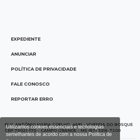
20:34
Sorte
Veja as dezenas de hoje na Dupla Sena,
Lotomania, Quina e mais
EXPEDIENTE
20:15
Pedro Juan Caballero
Fiscalização apreende remédios de farmácia
ANUNCIAR
ligada a laboratório ilegal
POLÍTICA DE PRIVACIDADE
19:56
São Gabriel do Oeste
Suspeitos de ocupar avião interceptado pela
FALE CONOSCO
FAB morrem em confronto
REPORTAR ERRO
19:37
Cotação
Dólar comercial cai 0,46% e encerra semana
cotado a R$ 5,08
RUA ANTÔNIO MARIA COELHO, 4681 - VIVENDA DO BOSQUE
Utilizamos cookies essenciais e tecnologias
CEP 79021-170 - CAMPO GRANDE - MS (67) 3316-7200
semelhantes de acordo com a nossa Política de
19:18
95º caso