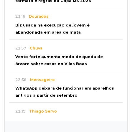
formato e regras da Copa MS 2026
23:16
Dourados
Biz usada na execução de jovem é
abandonada em área de mata
22:57
Chuva
Vento forte aumenta medo de queda de
árvore sobre casas no Vilas Boas
22:38
Mensageiro
WhatsApp deixará de funcionar em aparelhos
antigos a partir de setembro
22:19
Thiago Servo
Sertanejo desiste de ação de R$ 12 milhões
por pagar pensão sem ser pai