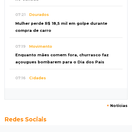
07:21
Dourados
Mulher perde R$ 18,5 mil em golpe durante
compra de carro
07:19
Movimento
Enquanto mães comem fora, churrasco faz
açougues bombarem para o Dia dos Pais
07:16
Cidades
MS muda regra da conservação e só pagará
empresas por rodovias sem buracos
+
Notícias
07:10
Agendão
Redes Sociais
Sábado é dia de Feira das Esposas, Festival
do Sobá e Parada Nerd