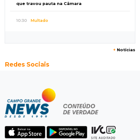
que travou pauta na Câmara
10:30
Multado
Justiça cobra R$ 250 mil de ex-prefeito de
Corumbá por nepotismo
+
Notícias
10:27
A partir de R$ 5
Redes Sociais
Feira de louças abre com fila e peças que
fazem sucesso no TikTok
10:25
Locação de caminhões
Operação mira contratos de Três Lagoas e
empresas por corrupção
10:18
Furto
Túmulos são quebrados e objetos
desaparecem do Cemitério Santo Antônio